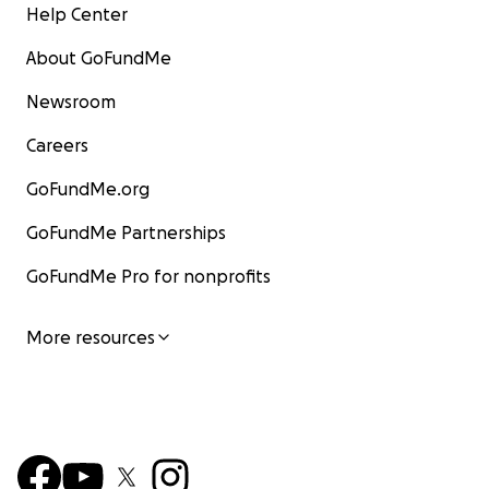
Help Center
About GoFundMe
Newsroom
Careers
GoFundMe.org
GoFundMe Partnerships
GoFundMe Pro for nonprofits
More resources