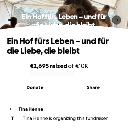
Ein Hof fürs Leben – und für
die Liebe, die bleibt
Ein Hof fürs Leben – und für
die Liebe, die bleibt
€2,695
raised
of
€10K
0% complete
Donate
Share
Tina Henne
T
T
Tina Henne is organizing this fundraiser.