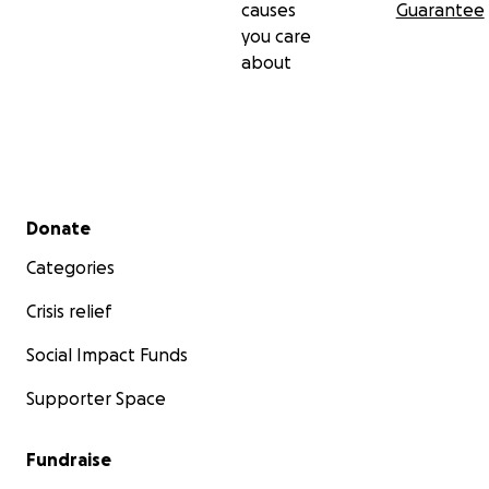
causes
Guarantee
you care
Lebens-Wert e. V. – Weil jedes Leben zählt.
about
Secondary menu
Donate
Categories
Crisis relief
Social Impact Funds
Supporter Space
Fundraise