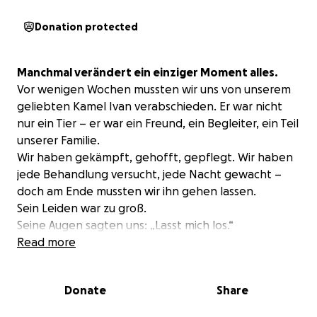
Donation protected
Manchmal verändert ein einziger Moment alles.
Vor wenigen Wochen mussten wir uns von unserem
geliebten Kamel Ivan verabschieden. Er war nicht
nur ein Tier – er war ein Freund, ein Begleiter, ein Teil
unserer Familie.
Wir haben gekämpft, gehofft, gepflegt. Wir haben
jede Behandlung versucht, jede Nacht gewacht –
doch am Ende mussten wir ihn gehen lassen.
Sein Leiden war zu groß.
Seine Augen sagten uns: „Lasst mich los.“
Und so haben wir ihn schweren Herzens erlöst.
Read more
Wir haben Ivan in die Pathologie geschickt, um zu
Donate
Share
verstehen, warum – weil wir Verantwortung tragen.
Weil wir wissen wollen, was geschehen ist, um unsere