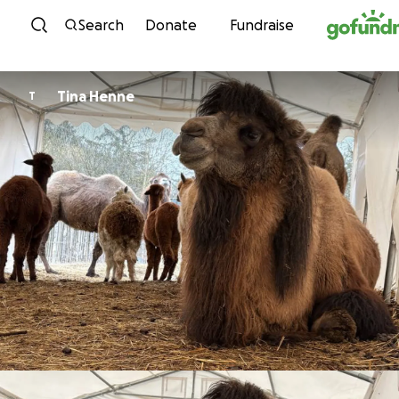
Skip to content
Search
Donate
Fundraise
Tina Henne
T