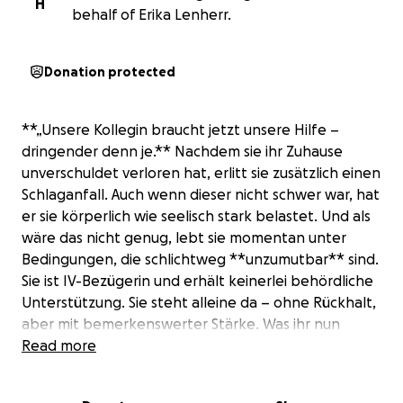
H
behalf of Erika Lenherr.
Donation protected
**„Unsere Kollegin braucht jetzt unsere Hilfe –
dringender denn je.** Nachdem sie ihr Zuhause
unverschuldet verloren hat, erlitt sie zusätzlich einen
Schlaganfall. Auch wenn dieser nicht schwer war, hat
er sie körperlich wie seelisch stark belastet. Und als
wäre das nicht genug, lebt sie momentan unter
Bedingungen, die schlichtweg **unzumutbar** sind.
Sie ist IV-Bezügerin und erhält keinerlei behördliche
Unterstützung. Sie steht alleine da – ohne Rückhalt,
aber mit bemerkenswerter Stärke. Was ihr nun
dringend fehlt, ist ein sicherer Ort, an dem sie
Read more
wieder zu Kräften kommen kann. **Gesucht wird
dringend eine bezahlbare Unterkunft (max. 1.600