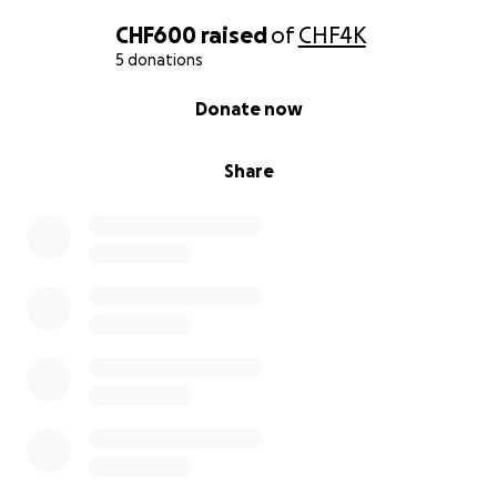
CHF600
raised
of
CHF4K
5 donations
0% complete
Donate now
Share