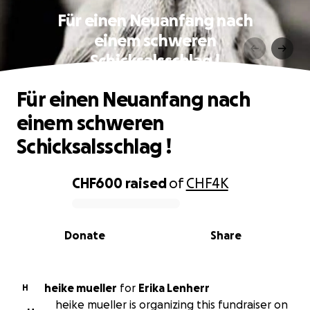
Für einen Neuanfang nach
einem schweren
Schicksalsschlag !
Für einen Neuanfang nach
einem schweren
Schicksalsschlag !
CHF600
raised
of
CHF4K
0% complete
Donate
Share
heike mueller
for
Erika Lenherr
H
heike mueller is organizing this fundraiser on