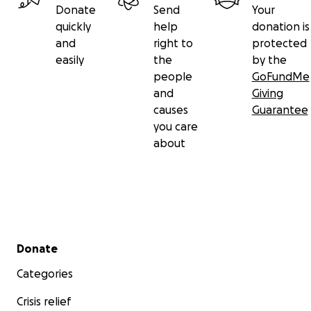
Donate
Send
Your
quickly
help
donation is
and
right to
protected
easily
the
by the
people
GoFundMe
and
Giving
causes
Guarantee
you care
about
Secondary menu
Donate
Categories
Crisis relief