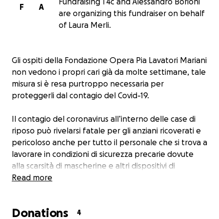
Fundraising T4c and Alessandro Borioni
F
A
are organizing this fundraiser on behalf
of Laura Merli.
Gli ospiti della Fondazione Opera Pia Lavatori Mariani
non vedono i propri cari già da molte settimane, tale
misura si è resa purtroppo necessaria per
proteggerli dal contagio del Covid-19.
Il contagio del coronavirus all’interno delle case di
riposo può rivelarsi fatale per gli anziani ricoverati e
pericoloso anche per tutto il personale che si trova a
lavorare in condizioni di sicurezza precarie dovute
alla scarsità di mascherine e altri dispositivi di
protezione individuale. Per salvaguardare la salute
Read more
dei nostri anziani dobbiamo dotare gli operatori di
tutti gli strumenti necessari. Abbiamo già affrontato
Donations
grandi spese ma vorremmo continuare a fare il
4