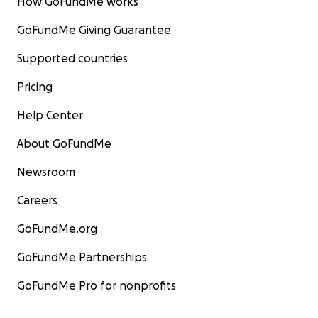
How GoFundMe works
GoFundMe Giving Guarantee
Supported countries
Pricing
Help Center
About GoFundMe
Newsroom
Careers
GoFundMe.org
GoFundMe Partnerships
GoFundMe Pro for nonprofits