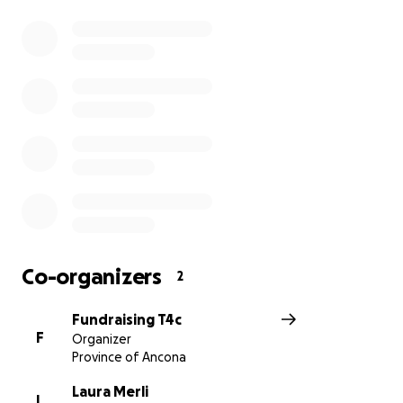
meglio possibile.
Aiutaci a proteggerli! Dona ora!
Link al Comunicato Stampa
Co-organizers
2
Fundraising T4c
F
Organizer
Province of Ancona
Laura Merli
L