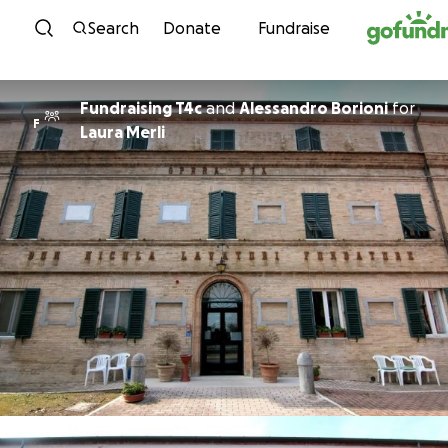
Skip to content
Search
Donate
Fundraise
Fundraising T4c
and
Alessandro Borioni
for
F
Laura Merli