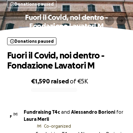
Donations paused
Fuori il Covid, noi dentro -
Fondazione Lavatori M
Donations paused
Fuori il Covid, noi dentro -
Fondazione Lavatori M
€1,590
raised
of
€5K
0% complete
Fundraising T4c
and
Alessandro Borioni
for
F
Laura Merli
Co-organized