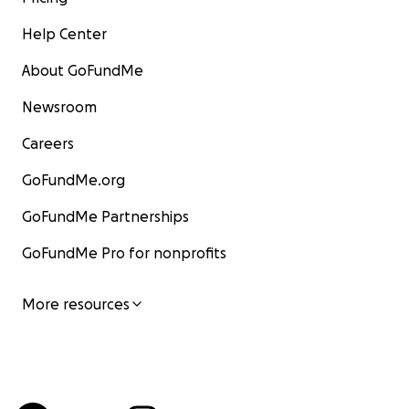
Help Center
About GoFundMe
Newsroom
Careers
GoFundMe.org
GoFundMe Partnerships
GoFundMe Pro for nonprofits
More resources