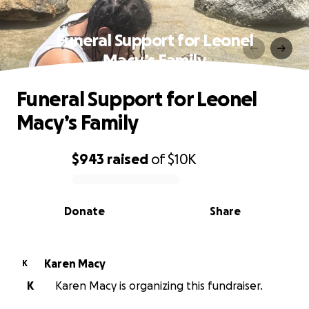
Funeral Support for Leonel
Macy’s Family
Funeral Support for Leonel
Macy’s Family
$943
raised
of
$10K
0% complete
Donate
Share
Karen Macy
K
K
Karen Macy is organizing this fundraiser.