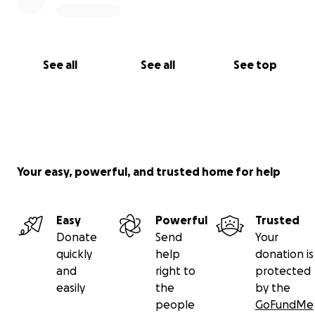
See all
See all
See top
Your easy, powerful, and trusted home for help
Easy
Powerful
Trusted
Donate
Send
Your
quickly
help
donation is
and
right to
protected
easily
the
by the
people
GoFundMe