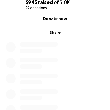
$943
raised
of
$10K
29 donations
0% complete
Donate now
Share