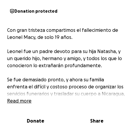
Donation protected
Con gran tristeza compartimos el fallecimiento de
Leonel Macy, de solo 19 años.
Leonel fue un padre devoto para su hija Natasha, y
un querido hijo, hermano y amigo, y todos los que lo
conocieron lo extrañarán profundamente.
Se fue demasiado pronto, y ahora su familia
enfrenta el difícil y costoso proceso de organizar los
servicios funerarios y trasladar su cuerpo a Nicaragua,
donde pueda descansar en paz junto a sus seres
Read more
queridos.
Donate
Share
Humildemente pedimos su apoyo en este momento
tan doloroso; cualquier contribución, por pequeña