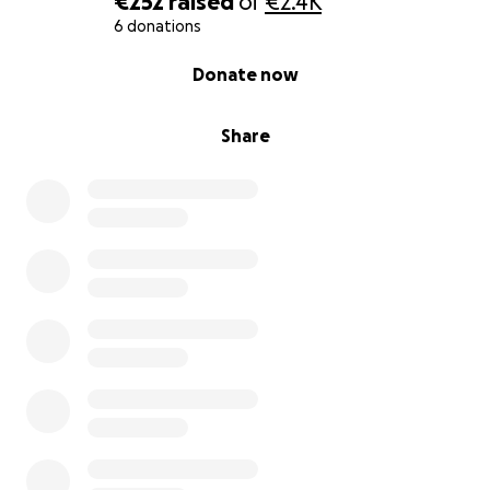
€252
raised
of
€2.4K
6 donations
0% complete
Donate now
Share