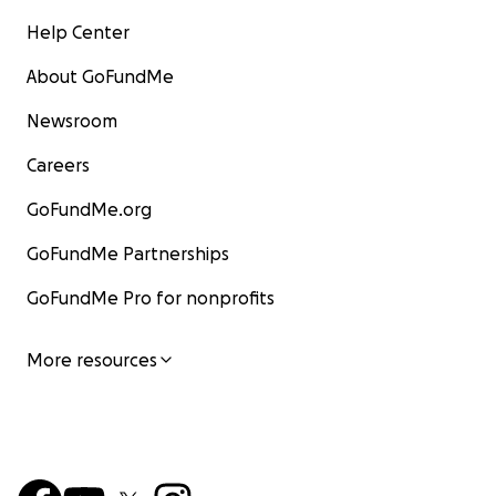
Help Center
About GoFundMe
Newsroom
Careers
GoFundMe.org
GoFundMe Partnerships
GoFundMe Pro for nonprofits
More resources