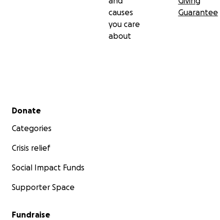
and
Giving
causes
Guarantee
you care
about
Secondary menu
Donate
Categories
Crisis relief
Social Impact Funds
Supporter Space
Fundraise