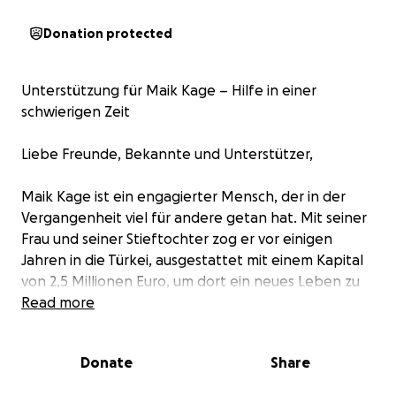
Donation protected
Unterstützung für Maik Kage – Hilfe in einer
schwierigen Zeit
Liebe Freunde, Bekannte und Unterstützer,
Maik Kage ist ein engagierter Mensch, der in der
Vergangenheit viel für andere getan hat. Mit seiner
Frau und seiner Stieftochter zog er vor einigen
Jahren in die Türkei, ausgestattet mit einem Kapital
von 2,5 Millionen Euro, um dort ein neues Leben zu
beginnen. In der Region gründete er einen Verein,
Read more
der vielen Menschen während der Pandemie half
und zahlreiche Projekte ins Leben rief. Er setzte sich
Donate
Share
für die Gemeinschaft ein, half Bedürftigen und
zeigte stets großes Engagement für seine