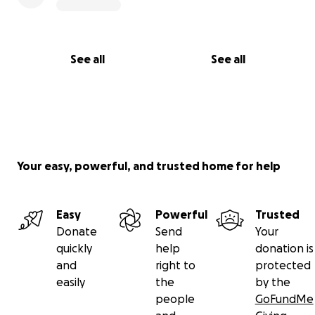
See all
See all
Your easy, powerful, and trusted home for help
Easy
Powerful
Trusted
Donate
Send
Your
quickly
help
donation is
and
right to
protected
easily
the
by the
people
GoFundMe