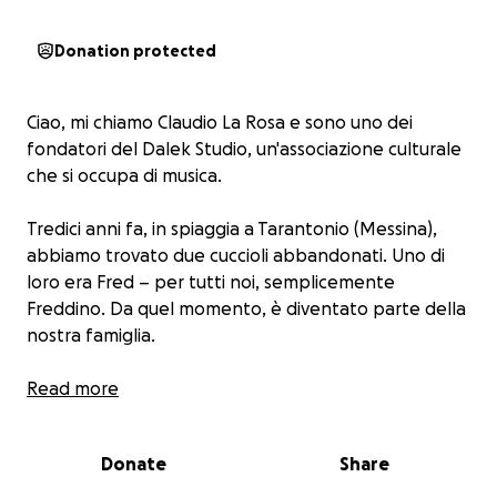
Donation protected
Ciao, mi chiamo Claudio La Rosa e sono uno dei
fondatori del Dalek Studio, un'associazione culturale
che si occupa di musica.
Tredici anni fa, in spiaggia a Tarantonio (Messina),
abbiamo trovato due cuccioli abbandonati. Uno di
loro era Fred – per tutti noi, semplicemente
Freddino. Da quel momento, è diventato parte della
nostra famiglia.
Il Dalek Studio è immerso nel verde, un luogo di
Read more
musica, creatività e amore. Ed è proprio qui che Fred
ha trovato il suo rifugio: libero di correre al sole,
Donate
Share
ricevere coccole e dare affetto a chiunque entrasse.
Ogni musicista che passa da noi finisce per