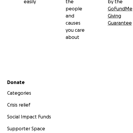
easily
the
by the
people
GoFundMe
and
Giving
causes
Guarantee
you care
about
Secondary menu
Donate
Categories
Crisis relief
Social Impact Funds
Supporter Space