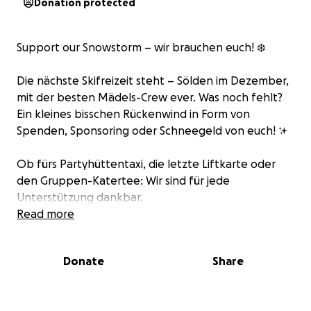
Donation protected
Support our Snowstorm – wir brauchen euch! ❄️
Die nächste Skifreizeit steht – Sölden im Dezember,
mit der besten Mädels-Crew ever. Was noch fehlt?
Ein kleines bisschen Rückenwind in Form von
Spenden, Sponsoring oder Schneegeld von euch! ✨
Ob fürs Partyhüttentaxi, die letzte Liftkarte oder
den Gruppen-Katertee: Wir sind für jede
Unterstützung dankbar.
Read more
Wenn ihr genauso Bock auf legendäre Insta-Storys
habt wie wir – unterstützt uns mit einer kleinen
Donate
Share
Spende und werdet Teil unserer Sölden-Story!
KÜSSCHEN eure Ski-WM-Girls