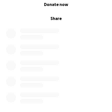
0% complete
Donate now
Share