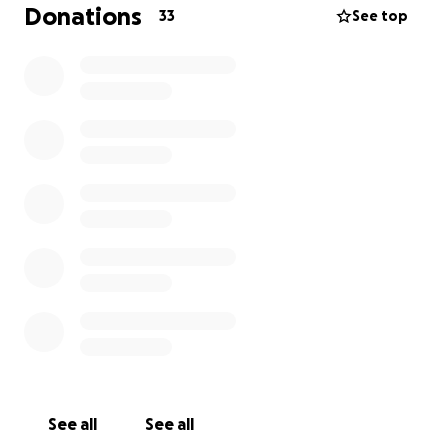
Donations
33
See top
Ihr findet uns auf Insta hier: @frauenskiwm ❤️
See all
See all