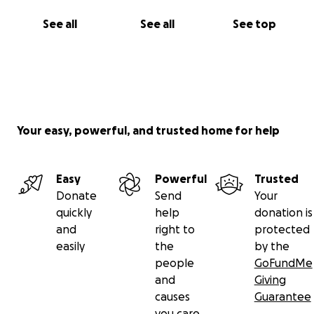
See all
See all
See top
Your easy, powerful, and trusted home for help
Easy
Powerful
Trusted
Donate
Send
Your
quickly
help
donation is
and
right to
protected
easily
the
by the
people
GoFundMe
and
Giving
causes
Guarantee
you care