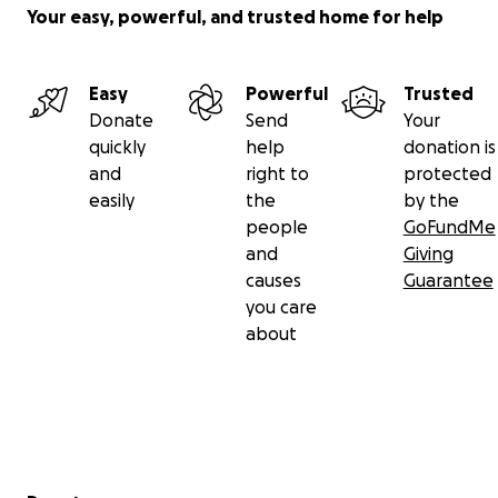
Your easy, powerful, and trusted home for help
Easy
Powerful
Trusted
Donate
Send
Your
quickly
help
donation is
and
right to
protected
easily
the
by the
people
GoFundMe
and
Giving
causes
Guarantee
you care
about
Secondary menu