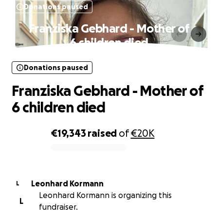
Donations paused
Franziska Gebhard - Mother of
6 children died
Donations paused
Franziska Gebhard - Mother of
6 children died
€19,343
raised
of
€20K
0% complete
Leonhard Kormann
L
Leonhard Kormann is organizing this
L
fundraiser.