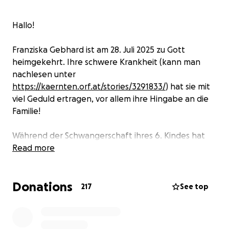
Hallo!
Franziska Gebhard ist am 28. Juli 2025 zu Gott
heimgekehrt. Ihre schwere Krankheit (kann man
nachlesen unter
https://kaernten.orf.at/stories/3291833/
) hat sie mit
viel Geduld ertragen, vor allem ihre Hingabe an die
Familie!
Während der Schwangerschaft ihres 6. Kindes hat
sie Brustkrebs bekommen. Sie hat sich für das Kind
Read more
entschieden und ihr wurden noch wundervolle 9
Jahre mit ihrer Familie geschenkt
Donations
217
See top
Ihr Leben war geprägt von aufopfernder Liebe zum
Gatten und ihren sechs Kindern. Wir danken ihr für
ihre liebende Fürsorge und ihr christliches