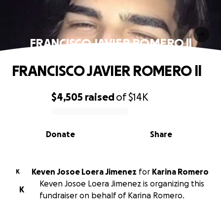
FRANCISCO JAVIER ROMERO ll
FRANCISCO JAVIER ROMERO ll
$4,505
raised
of
$14K
0% complete
Donate
Share
Keven Josoe Loera Jimenez
for
Karina Romero
K
Keven Josoe Loera Jimenez is organizing this
K
fundraiser on behalf of Karina Romero.