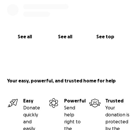
See all
See all
See top
Your easy, powerful, and trusted home for help
Easy
Powerful
Trusted
Donate
Send
Your
quickly
help
donation is
and
right to
protected
easily
the
by the