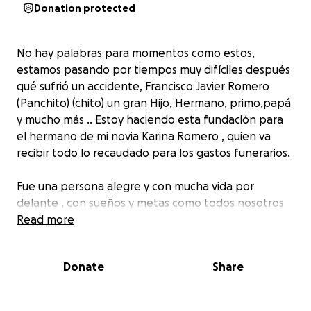
Donation protected
No hay palabras para momentos como estos,
estamos pasando por tiempos muy difíciles después
qué sufrió un accidente, Francisco Javier Romero
(Panchito) (chito) un gran Hijo, Hermano, primo,
papá
y mucho más .. Estoy haciendo esta fundación para
el hermano de mi novia Karina Romero , quien va
recibir todo lo recaudado para los gastos funerarios.
Fue una persona alegre y con mucha vida por
delante , con sueños y metas como todos nosotros
pero desafortunadamente una persona intoxicada
Read more
el día de 05/21/25 le quitó la vida a nuestro querido
Panchito cuando venía de regreso del trabajo y lo
Donate
Share
pronunciaron fallecido al instante después del
accidente vehicular..
Con los corazones destrozados, les pedimos un