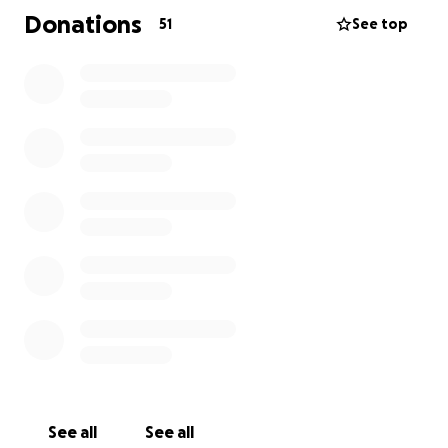
apoyo para la familia en estos tiempos tan difíciles
Donations
51
See top
para gastos funerarios.
ninguna cantidad es muy pequeña y con tan solo
compartir sería una muy grande ayuda y todo se
agradece de todo corazón!
Muchas Gracias de antemano, y bendiciones!
See all
See all