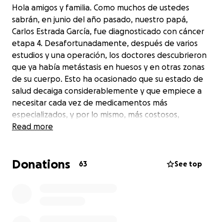
Hola amigos y familia. Como muchos de ustedes
sabrán, en junio del año pasado, nuestro papá,
Carlos Estrada García, fue diagnosticado con cáncer
etapa 4. Desafortunadamente, después de varios
estudios y una operación, los doctores descubrieron
que ya había metástasis en huesos y en otras zonas
de su cuerpo. Esto ha ocasionado que su estado de
salud decaiga considerablemente y que empiece a
necesitar cada vez de medicamentos más
especializados, y por lo mismo, más costosos,
además de cuidados de una enfermera de tiempo
Read more
completo. Y esto es principalmente para el manejo
del dolor… estando a punto de cumplir un año de
Donations
que empezó esta situación, la economía familiar se
63
See top
ha mermado de manera importante.
Por estas circunstancias nos atrevemos a pedir de su
ayuda. Organizamos este gofundme para buscar
continuar con la mejor calidad de vida para mi papá.