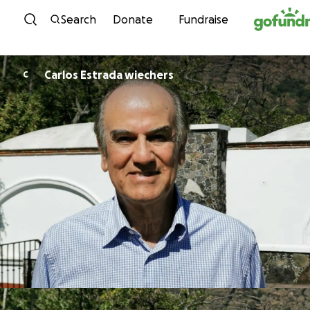
Skip to content
Search
Donate
Fundraise
Carlos Estrada wiechers
C