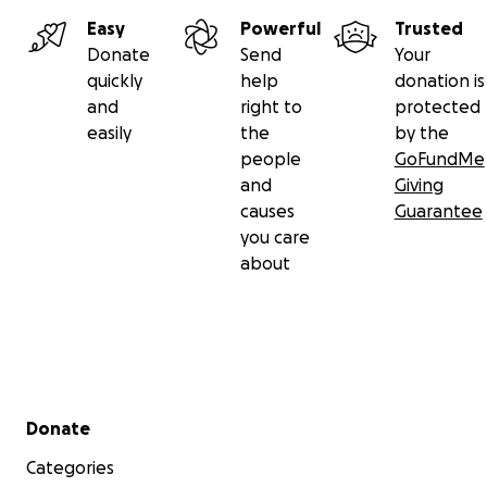
Easy
Powerful
Trusted
Donate
Send
Your
quickly
help
donation is
and
right to
protected
easily
the
by the
people
GoFundMe
and
Giving
causes
Guarantee
you care
about
Secondary menu
Donate
Categories