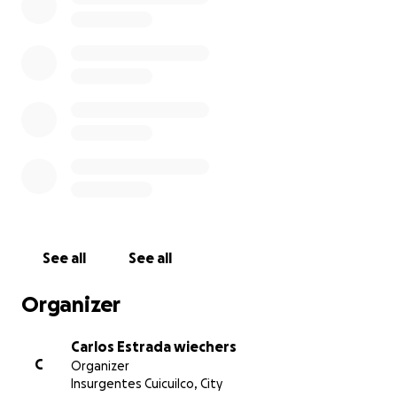
De corazón agradecemos a todos los que nos
puedan y quieran ayudar con un donativo a través
de este u otro medio (lo que sea es bueno y ayuda!),
y por supuesto agradecemos de igual manera a
todos los que no puedan apoyarnos
económicamente. Sabemos y entendemos que la
economía es algo muy personal, su apoyo emocional
y su energía nos ayudarán mucho en estos tiempos
difíciles.
Mil gracias de antemano.
See all
See all
Alejandra, Andrés y Carlos.
Organizer
Carlos Estrada wiechers
C
Organizer
Insurgentes Cuicuilco, City