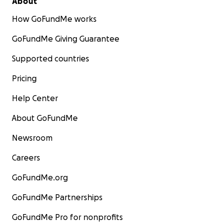
About
How GoFundMe works
GoFundMe Giving Guarantee
Supported countries
Pricing
Help Center
About GoFundMe
Newsroom
Careers
GoFundMe.org
GoFundMe Partnerships
GoFundMe Pro for nonprofits