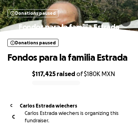
Donations paused
Fondos para la familia Estrada
Donations paused
Fondos para la familia Estrada
$117,425
raised
of
$180K
MXN
0% complete
Carlos Estrada wiechers
C
Carlos Estrada wiechers is organizing this
C
fundraiser.