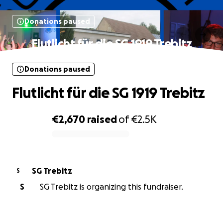
Donations paused
Flutlicht für die SG 1919 Trebitz
Donations paused
Flutlicht für die SG 1919 Trebitz
€2,670
raised
of
€2.5K
0% complete
SG Trebitz
S
S
SG Trebitz is organizing this fundraiser.