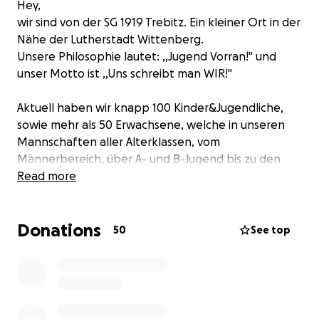
Hey,
wir sind von der SG 1919 Trebitz. Ein kleiner Ort in der
Nähe der Lutherstadt Wittenberg.
Unsere Philosophie lautet: ,,Jugend Vorran!" und
unser Motto ist ,,Uns schreibt man WIR!"
Aktuell haben wir knapp 100 Kinder&Jugendliche,
sowie mehr als 50 Erwachsene, welche in unseren
Mannschaften aller Alterklassen, vom
Männerbereich, über A- und B-Jugend bis zu den
Bambinis. Durch unsere ländliche Lage sind die
Read more
meisten dazu gezwungen eine Schule oder
Ausbildungsstätte zu besuchen, welche es uns erst
Donations
ermöglicht in den Abendstunden das Training und
50
See top
unsere Spiele abzuhalten. Besonders im Herbst und
Winter ist dies ein Problem da unser Platz starken
Belastungen ausgesetzt ist. Unser aktuelles Flutlich
ist nun knapp 25 Jahre alt und erfüllt die
Vorraussetzungen eines Trainings- und