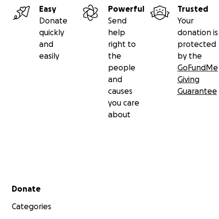
Easy
Powerful
Trusted
Donate
Send
Your
quickly
help
donation is
and
right to
protected
easily
the
by the
people
GoFundMe
and
Giving
causes
Guarantee
you care
about
Secondary menu
Donate
Categories