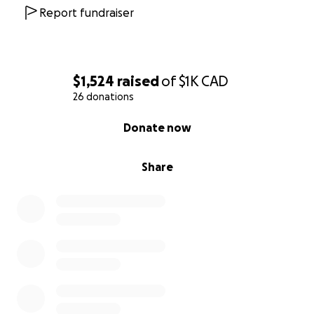
*Répondre aux besoins en santé mentale par
Report fundraiser
l’intermédiaire de bénévoles communautaires
spécialement formés pour ce faire
$1,524
raised
of
$1K
CAD
26 donations
0% complete
Donate now
Share