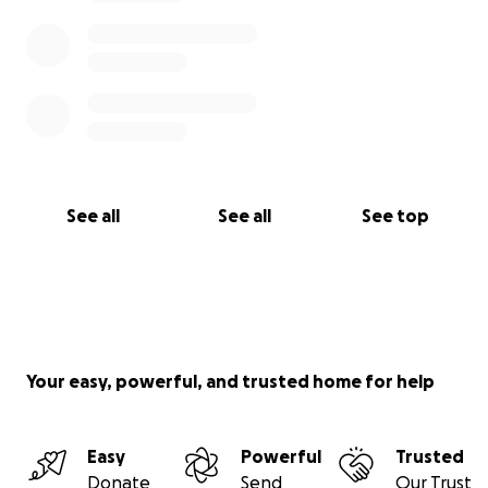
See all
See all
See top
Your easy, powerful, and trusted home for help
Easy
Powerful
Trusted
Donate
Send
Our Trust