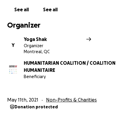
de quarantaine, de lits, de tentes et d’équipements
See all
See all
de protection individuelle
Organizer
*Supporter les familles dont un ou plusieurs
membres sont décédés en raison de la Covid-19
Yoga Shak
Y
Organizer
*Distribuer des trousses d’hygiène et faire la
Montreal, QC
promotion de l’hygiène auprès des populations qui
n’ont pas accès à de l’eau salubre, du savon et du
HUMANITARIAN COALITION / COALITION
désinfectant
HUMANITAIRE
Beneficiary
*Établir des centres sanitaires pour soigner les
patients atteints de la Covid-19,
May 11th, 2021
Non-Profits & Charities
*Fournir de la nourriture afin de combattre la famine
Donation protected
qui est un effet secondaire important de la crise
Covid-19 actuelle.