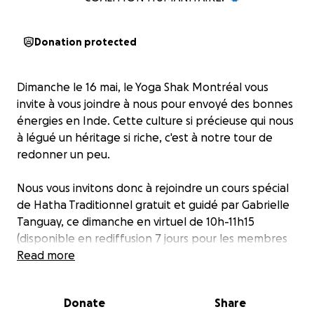
Donation protected
Dimanche le 16 mai, le Yoga Shak Montréal vous
invite à vous joindre à nous pour envoyé des bonnes
énergies en Inde. Cette culture si précieuse qui nous
à légué un héritage si riche, c'est à notre tour de
redonner un peu.
Nous vous invitons donc à rejoindre un cours spécial
de Hatha Traditionnel gratuit et guidé par Gabrielle
Tanguay, ce dimanche en virtuel de 10h-11h15
(disponible en rediffusion 7 jours pour les membres
et 48h pour les non-membres).
Read more
Nous avons 2 buts pour ce cours de yoga. Le premier
Donate
Share
étant de se rassembler et de créer un vortex