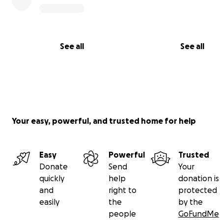
Robert Quesada García.
Real.
See all
See all
Your easy, powerful, and trusted home for help
Easy
Powerful
Trusted
Donate
Send
Your
quickly
help
donation is
and
right to
protected
easily
the
by the
people
GoFundMe