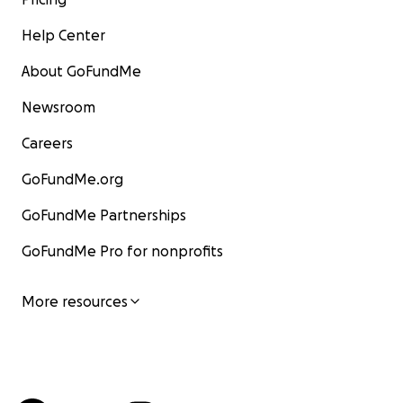
Help Center
About GoFundMe
Newsroom
Careers
GoFundMe.org
GoFundMe Partnerships
GoFundMe Pro for nonprofits
More resources