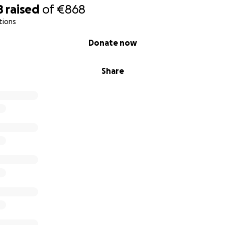
8
raised
of
€868
tions
Donate now
Share