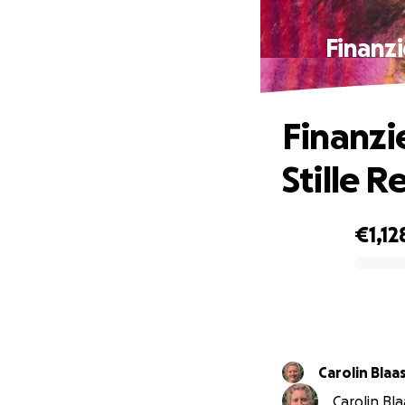
Finanzi
Finanzie
Stille R
€1,12
0% complete
Carolin Blaa
Carolin Bla