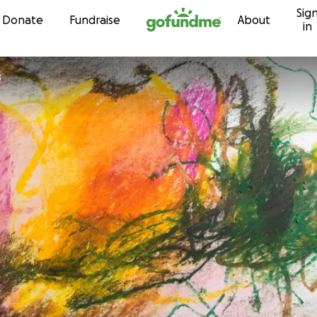
Sig
Skip to content
Donate
Fundraise
About
in
s