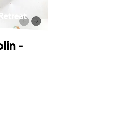
 Retreat
lin -