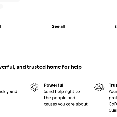
l
See all
S
werful, and trusted home for help
Powerful
Tru
ickly and
Send help right to
Your
the people and
pro
causes you care about
GoF
Gua