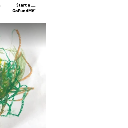
n
Start a
GoFundMe