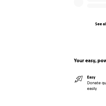
See al
Your easy, po
Easy
Donate qu
easily