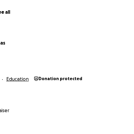
e all
aas
Education
Donation protected
iser