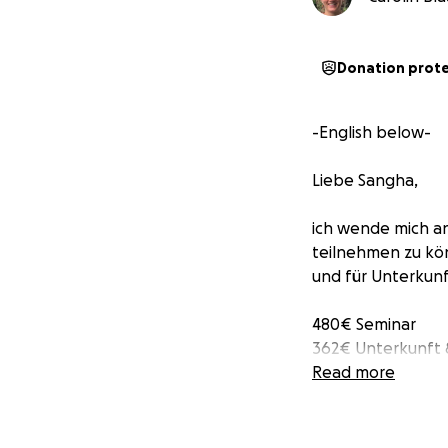
Donation prot
-English below-
Liebe Sangha,
ich wende mich an
teilnehmen zu kön
und für Unterkunf
480€ Seminar
362€ Unterkunft 
26€ Transaktions
Read more
---
868€