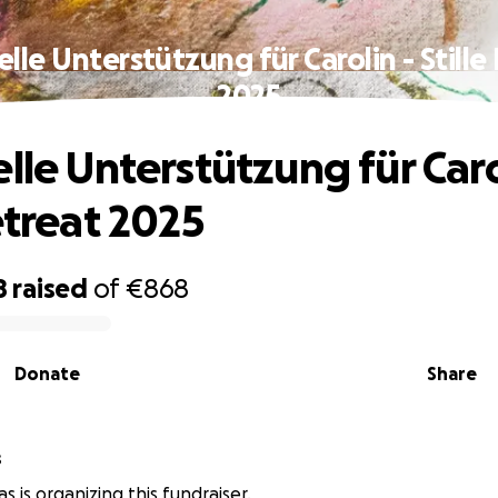
elle Unterstützung für Carolin - Stille
2025
lle Unterstützung für Caro
etreat 2025
8
raised
of
€868
Donate
Share
s
as is organizing this fundraiser.