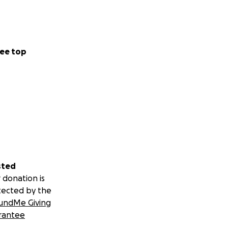
ee top
sted
 donation is
tected by the
undMe Giving
rantee