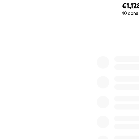
€1,12
40 dona
0% complete