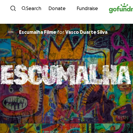
Skip to content
Search
Donate
Fundraise
Escumalha Filme
for
Vasco Duarte Silva