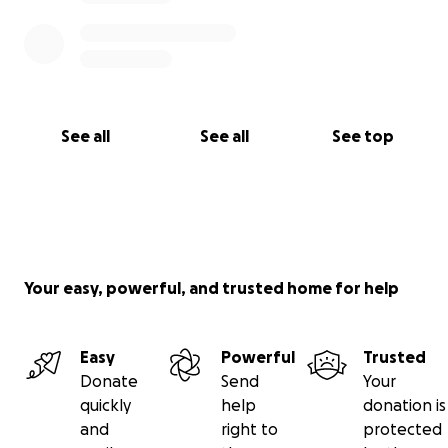
See all
See all
See top
Your easy, powerful, and trusted home for help
Easy
Powerful
Trusted
Donate
Send
Your
quickly
help
donation is
and
right to
protected