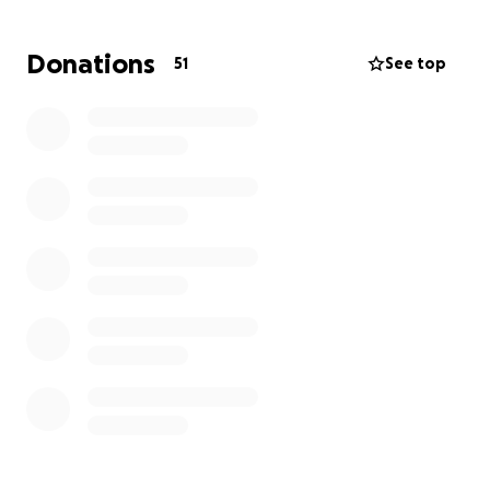
que acompanhamos estes rapazes num dia que
parece ser um entre muitos.
Donations
51
See top
Mas, na verdade, é o dia em que surge uma
oportunidade de subir na vida. O plano torna-se
bastante simples. Chegar ao topo da hierarquia da
escumalha local.
Objetivos:
350€ - Alguer de equipamento técnico essencial. ✅
750€ - Transportes da equipa. ✅
1125€ - Alimentação da equipa (50%). ✅
1500€ - Alimentação da equipa (100%). ✅
2000€ - Inprevistos com o preço do equipamento