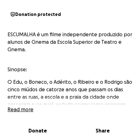
Donation protected
ESCUMALHA é um filme independente produzido por
alunos de Cinema da Escola Superior de Teatro e
Cinema.
Sinopse:
O Edu, o Boneco, o Adérito, o Ribeiro e o Rodrigo são
cinco miúdos de catorze anos que passam os dias
entre as ruas, a escola e a praia da cidade onde
nasceram e na qual, se tudo correr como esperam,
Read more
hão de morrer.
Donate
Share
"ESCUMALHA" é uma curta-metragem independente
a ser realizada este verão por alunos de cinema em