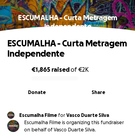
ESCUMALHA - Curta Metragem
Independente
ESCUMALHA - Curta Metragem
Independente
€1,865
raised
of
€2K
0% complete
Donate
Share
Escumalha Filme
for
Vasco Duarte Silva
Escumalha Filme is organizing this fundraiser
on behalf of Vasco Duarte Silva.