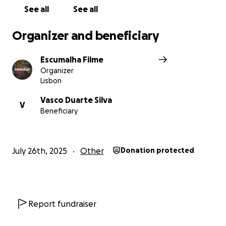
See all
See all
de imagem.
2500€ - Cachê (Simbólico) aos jovens atores.
Organizer and beneficiary
Escumalha Filme
Organizer
Lisbon
Vasco Duarte Silva
V
Beneficiary
July 26th, 2025
Other
Donation protected
Report fundraiser