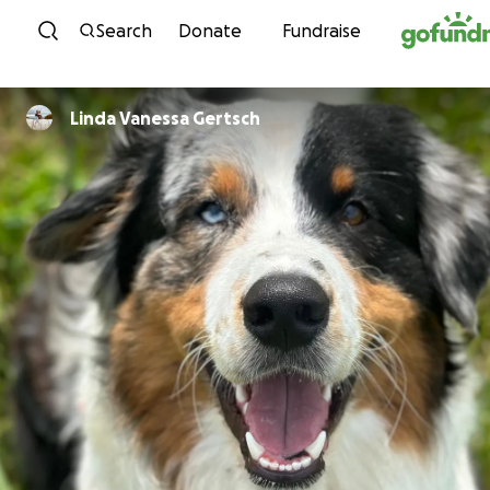
Skip to content
Search
Donate
Fundraise
Linda Vanessa Gertsch