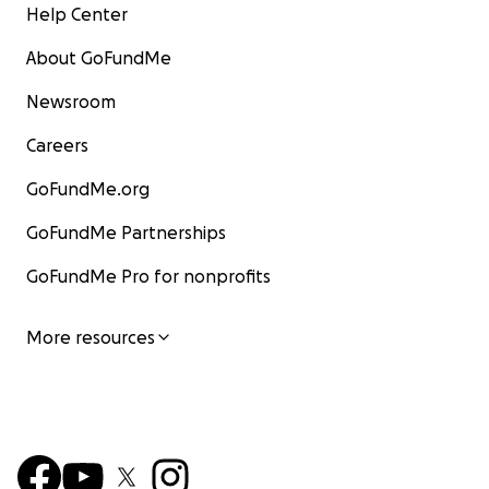
Help Center
About GoFundMe
Newsroom
Careers
GoFundMe.org
GoFundMe Partnerships
GoFundMe Pro for nonprofits
More resources