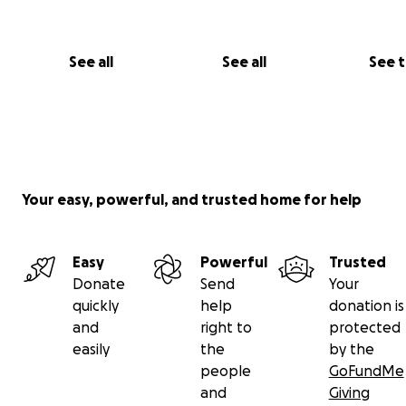
Kontrolltermine (Röntgen)
Supplemente (Dasuquin, Omega3, Grünlippmuschel
See all
See all
See 
Mehr Infos zu Fifty über Instagram:
fifty_fifu
Detaillierte Erklärung auf seiner Homepage:
Fifty brau
Your easy, powerful, and trusted home for help
Easy
Powerful
Trusted
Donate
Send
Your
quickly
help
donation is
and
right to
protected
easily
the
by the
people
GoFundMe
and
Giving