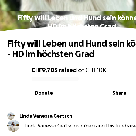
Fifty will Leben und Hund sein könn
HD im höchsten Grad
Fifty will Leben und Hund sein k
- HD im höchsten Grad
CHF9,705
raised
of
CHF10K
0% complete
Donate
Share
Linda Vanessa Gertsch
Linda Vanessa Gertsch is organizing this fundraise