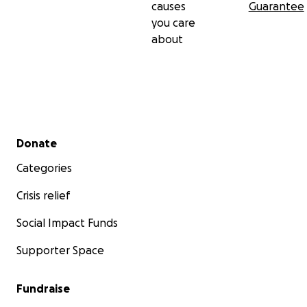
causes
Guarantee
you care
about
Secondary menu
Donate
Categories
Crisis relief
Social Impact Funds
Supporter Space
Fundraise