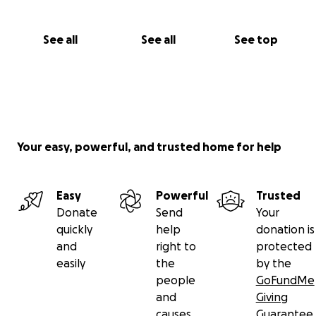
See all
See all
See top
Your easy, powerful, and trusted home for help
Easy
Powerful
Trusted
Donate
Send
Your
quickly
help
donation is
and
right to
protected
easily
the
by the
people
GoFundMe
and
Giving
causes
Guarantee