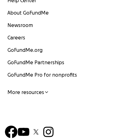
Help Center
About GoFundMe
Newsroom
Careers
GoFundMe.org
GoFundMe Partnerships
GoFundMe Pro for nonprofits
More resources