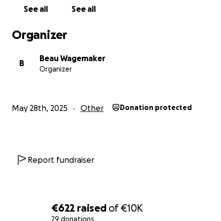
vermelden op de poster van de actie, uw bedrijf kan
See all
See all
genoemd worden bij een uitzending van radio Weef
en/of artikel op westfrieslandpraat.nl.
Organizer
Daarnaast is sponsoruiting via Social media, op mijn
auto en schaatspak ook mogelijk.
Beau Wagemaker
B
Organizer
May 28th, 2025
Other
Donation protected
Report fundraiser
€622
raised
of
€10K
29 donations