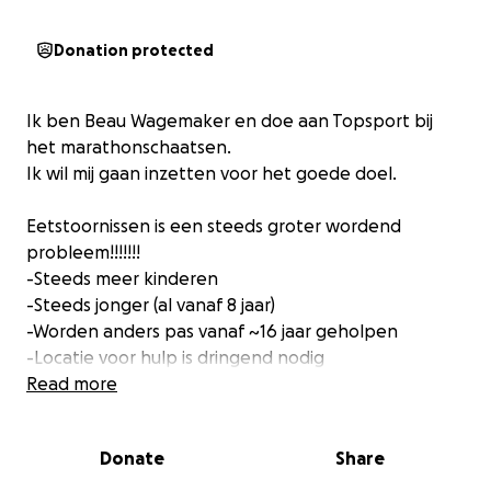
Donation protected
Ik ben Beau Wagemaker en doe aan Topsport bij
het marathonschaatsen.
Ik wil mij gaan inzetten voor het goede doel.
Eetstoornissen is een steeds groter wordend
probleem!!!!!!!
-Steeds meer kinderen
-Steeds jonger (al vanaf 8 jaar)
-Worden anders pas vanaf ~16 jaar geholpen
-Locatie voor hulp is dringend nodig
-Hulp honden zijn nodig
Read more
-De methode van ervaringsdeskundige Irma Gorter
en Mark Zijlstra werkt!!
Donate
Share
Ik ga van de zomer van Groningen naar Maastricht