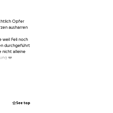
chtlich Opfer
erzen ausharren
 weil Feli noch
nen durchgeführt
nicht alleine
zung ❤️
See top