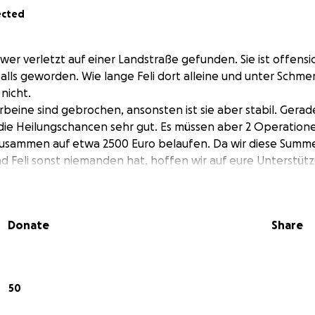
ected
wer verletzt auf einer Landstraße gefunden. Sie ist offensi
alls geworden. Wie lange Feli dort alleine und unter Schm
nicht.
beine sind gebrochen, ansonsten ist sie aber stabil. Gerade
nd die Heilungschancen sehr gut. Es müssen aber 2 Operatio
zusammen auf etwa 2500 Euro belaufen. Da wir diese Summe 
 Feli sonst niemanden hat, hoffen wir auf eure Unterstüt
Donate
Share
50