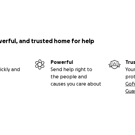
werful, and trusted home for help
Powerful
Tru
ickly and
Send help right to
Your
the people and
pro
causes you care about
GoF
Gua