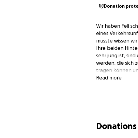
Donation prot
Wir haben Feli sch
eines Verkehrsunf
musste wissen wir 
Ihre beiden Hinter
sehr jung ist, si
werden, die sich 
tragen können und
Read more
Donations