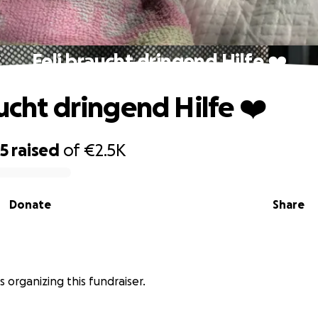
Feli braucht dringend Hilfe ❤️
aucht dringend Hilfe ❤️
85
raised
of
€2.5K
Donate
Share
s organizing this fundraiser.