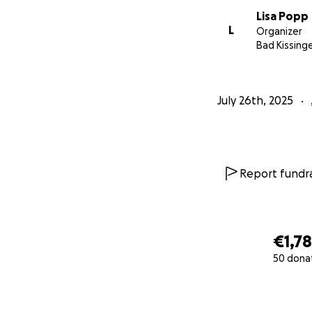
Lisa Popp
L
Organizer
Bad Kissing
July 26th, 2025
Report fundra
€1,7
50 dona
0% complete