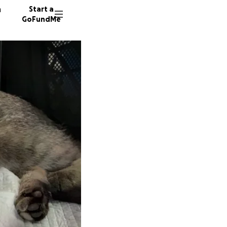
n
Start a
GoFundMe