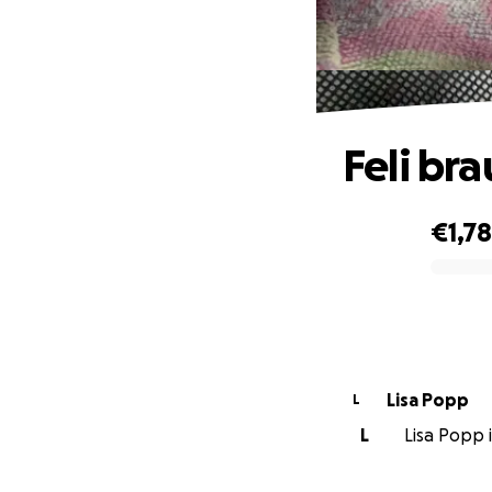
Feli br
€1,7
0% complete
Lisa Popp
L
L
Lisa Popp i