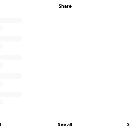
Share
l
See all
S