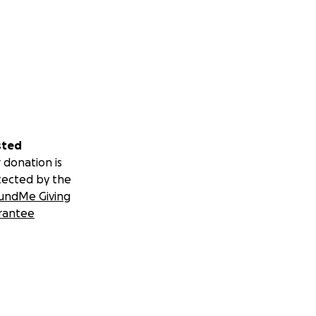
sted
 donation is
tected by the
undMe Giving
rantee