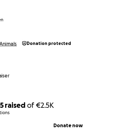
en
Animals
Donation protected
iser
85
raised
of
€2.5K
tions
Donate now