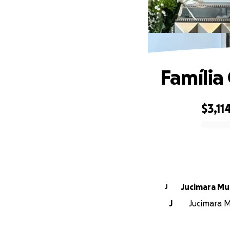
Família
$3,11
0% complete
Jucimara Mu
J
J
Jucimara Mu