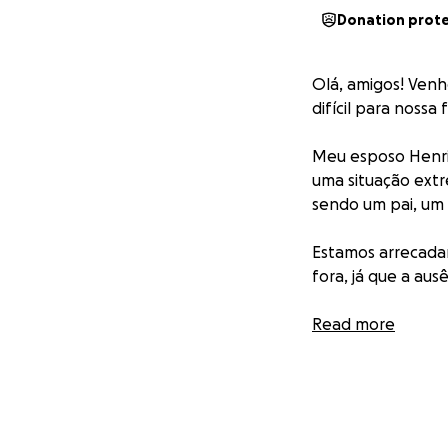
Donation prot
Olá, amigos! Ven
difícil para nossa f
Meu esposo Henri
uma situação ext
sendo um pai, um 
Estamos arrecadan
fora, já que a aus
✨ Como você pode
Read more
• Com qualquer va
• Compartilhando
• Enviando boas e
(BR) Chave PIX CP