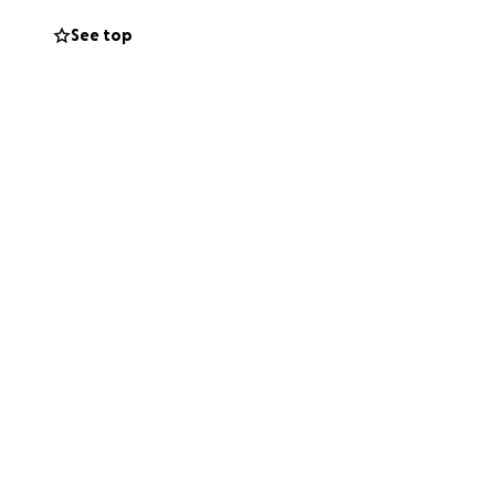
See top
uma enorme