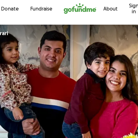
Sig
Skip to content
Donate
Fundraise
About
in
rari