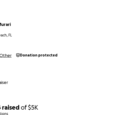
Murari
ach, FL
Other
Donation protected
iser
4
raised
of
$5K
tions