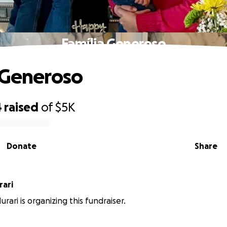
Família Generoso
 Generoso
4
raised
of
$5K
Donate
Share
rari
rari is organizing this fundraiser.