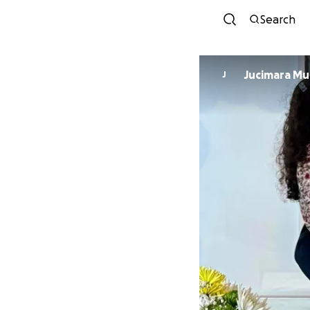
Search
Jucimara Mu
J