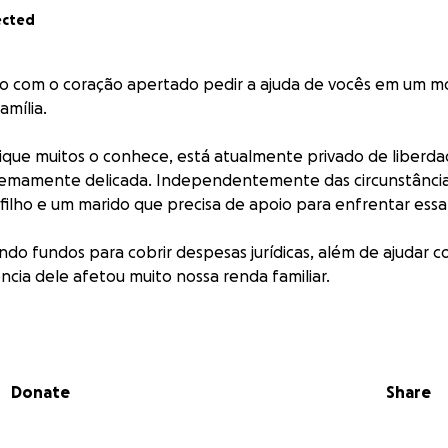
ected
ho com o coração apertado pedir a ajuda de vocês em um 
amília.
que muitos o conhece, está atualmente privado de liberd
remamente delicada. Independentemente das circunstância
filho e um marido que precisa de apoio para enfrentar essa
do fundos para cobrir despesas jurídicas, além de ajudar c
ência dele afetou muito nossa renda familiar.
 ajudar?
lor, por menor que seja
 essa campanha com seus contatos
Donate
Share
nergias e orações!
F: 398.866.558-44