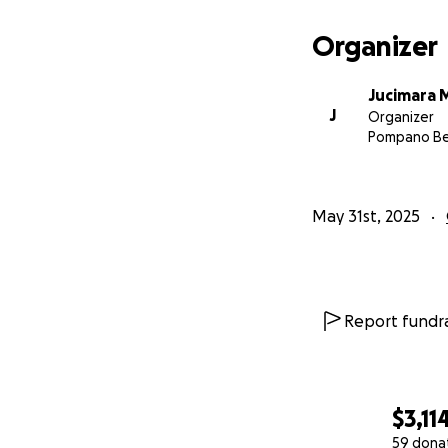
Organizer
Jucimara 
J
Organizer
Pompano Be
May 31st, 2025
Report fundra
$3,11
59 dona