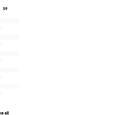
59
015284 Jucimara Murari Generoso
ço imensamente a quem puder contribuir. Toda ajuda fará 
sa caminhada. Deus abençoe a todos!
perança,
e all