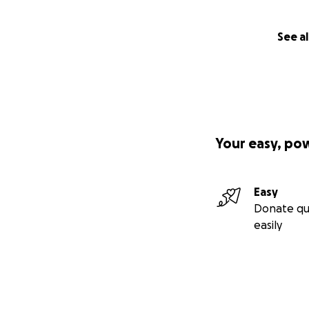
See al
Your easy, po
Easy
Donate qu
easily