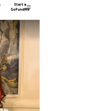
n
Start a
GoFundMe