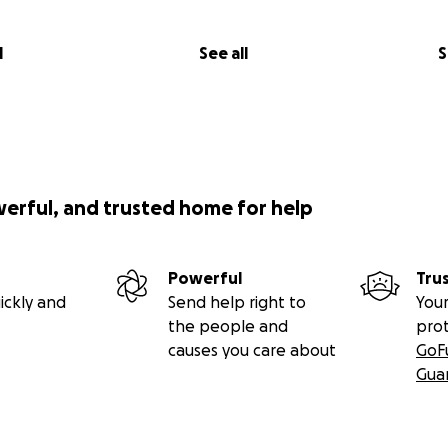
l
See all
S
werful, and trusted home for help
Powerful
Tru
ickly and
Send help right to
Your
the people and
pro
causes you care about
GoF
Gua