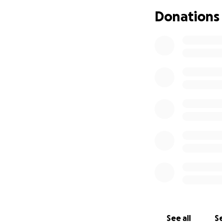
Donations
(EUA) Zelle: 2149
Desde já, agrade
diferença na nos
Com carinho e es
Jucimara Murari
See all
Se