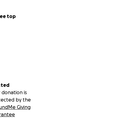
ee top
sted
 donation is
tected by the
undMe Giving
rantee