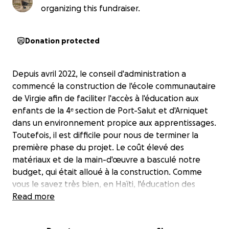
organizing this fundraiser.
Donation protected
Depuis avril 2022, le conseil d'administration a
commencé la construction de l'école communautaire
de Virgie afin de faciliter l'accès à l'éducation aux
enfants de la 4ᵉ section de Port-Salut et d'Arniquet
dans un environnement propice aux apprentissages.
Toutefois, il est difficile pour nous de terminer la
première phase du projet. Le coût élevé des
matériaux et de la main-d'œuvre a basculé notre
budget, qui était alloué à la construction. Comme
vous le savez très bien, en Haïti, l'éducation des
enfants se déroule dans des conditions
Read more
remarquablement précaires, allant du manque de
salles de classe à la pénurie de matériel