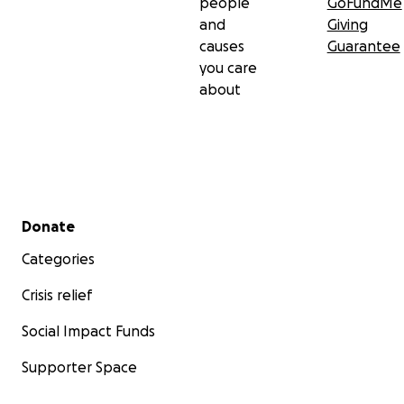
people
GoFundMe
and
Giving
causes
Guarantee
you care
about
Secondary menu
Donate
Categories
Crisis relief
Social Impact Funds
Supporter Space