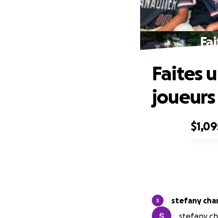
Fai
Faites 
joueurs
$1,09
0% complete
stefany char
stefany cha