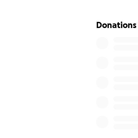
Merci de soutenir 
#BaseballLanaudi
Donations