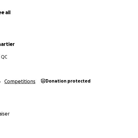
e all
artier
, QC
Competitions
Donation protected
iser