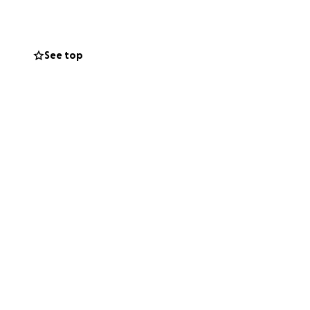
Lanaudoise
See top