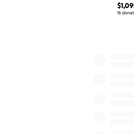
$1,09
16 donat
0% complete