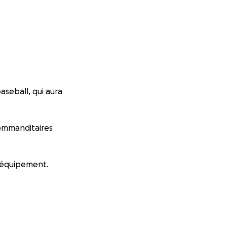
aseball, qui aura
commanditaires
d’équipement.
cter en message