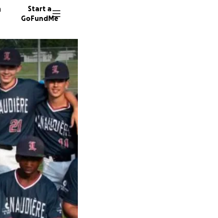
n
Start a
GoFundMe