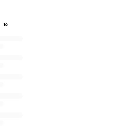
nos jeunes et de faire briller Lanaudière à travers le pays! ⚾️
ère #ChampionnatCanadien13U #SoutenirLaRelève #Fierté
16