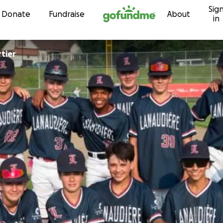
Sig
Skip to content
Donate
Fundraise
About
in
tier