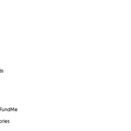
ds
GoFundMe
ories