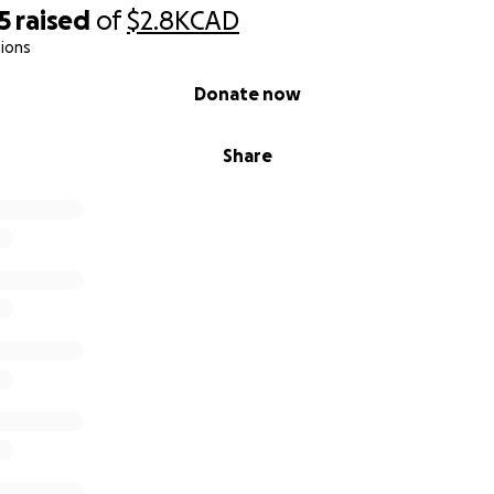
5
raised
of
$2.8K
CAD
ions
Donate now
Share