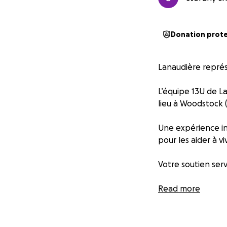
Donation prot
Lanaudière repré
L’équipe 13U de L
lieu à Woodstock (
Une expérience in
pour les aider à 
Votre soutien ser
Chaque contributio
Read more
Si vous avez envi
privé.