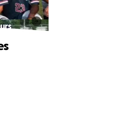
eurs
es