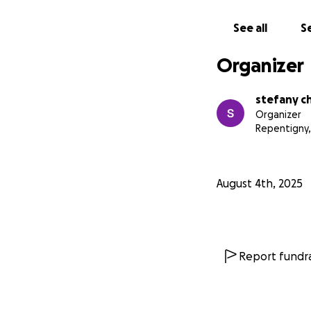
See all
Se
Organizer
stefany ch
Organizer
Repentigny
August 4th, 2025
Report fundra