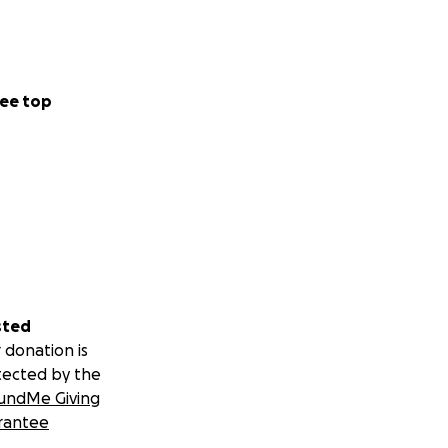
ee top
sted
 donation is
tected by the
undMe Giving
rantee