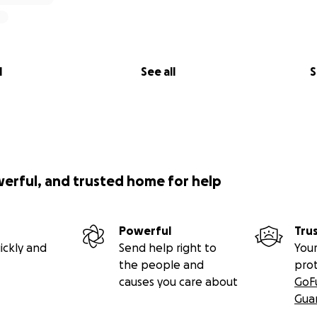
l
See all
S
werful, and trusted home for help
Powerful
Tru
ickly and
Send help right to
Your
the people and
pro
causes you care about
GoF
Gua