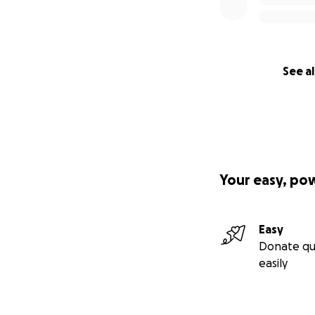
See al
Your easy, po
Easy
Donate qu
easily