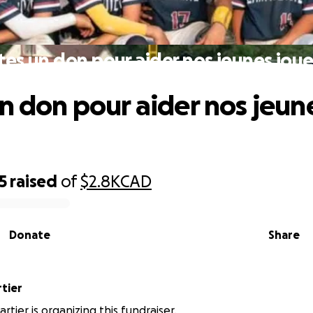
tes un don pour aider nos jeunes jou
un don pour aider nos jeun
5
raised
of
$2.8K
CAD
Donate
Share
tier
rtier is organizing this fundraiser.