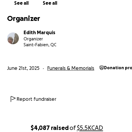
See all
See all
Organizer
Edith Marquis
Organizer
Saint-Fabien, QC
June 21st, 2025
Funerals & Memorials
Donation pr
Report fundraiser
$4,087
raised
of
$5.5K
CAD