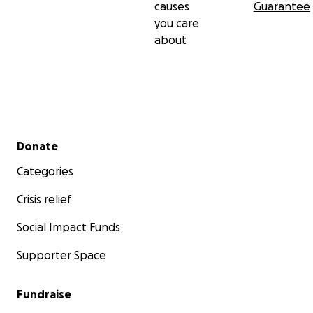
causes
Guarantee
you care
about
Secondary menu
Donate
Categories
Crisis relief
Social Impact Funds
Supporter Space
Fundraise