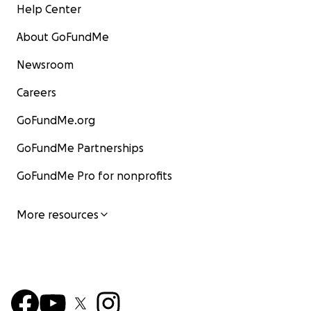
Help Center
About GoFundMe
Newsroom
Careers
GoFundMe.org
GoFundMe Partnerships
GoFundMe Pro for nonprofits
More resources