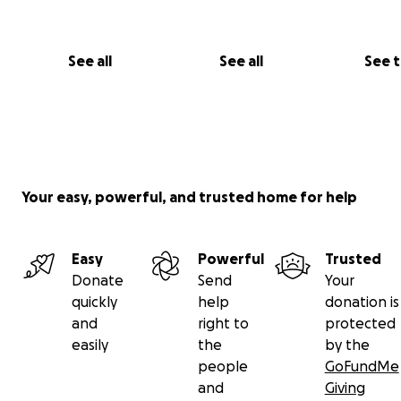
See all
See all
See 
Your easy, powerful, and trusted home for help
Easy
Powerful
Trusted
Donate
Send
Your
quickly
help
donation is
and
right to
protected
easily
the
by the
people
GoFundMe
and
Giving