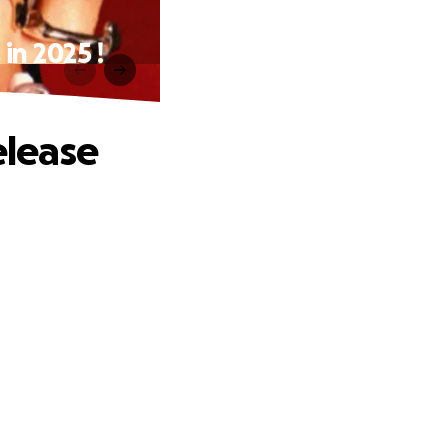
in 2025 !
elease