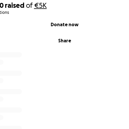
ncert privé rien que pour toi et tes proches (en acoustique,
50
raised
of
€5K
.
tions
ce privilégiée dans ces releases, car c’est aussi grâce à vou
Donate now
ur.
Share
e cette aventure ?
soutenez une artiste indépendante qui met tout son cœur 
usique peut toucher et représenter des milliers de personn
ltures.
, on peut créer quelque chose d’unique et inoubliable, u
cœur pour votre générosité et votre confiance. Vous faites
 moi… Alors, prêts à écrire le prochain chapitre ensemble ?