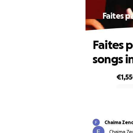
Faites p
Faites 
songs i
€1,5
0% complete
Chaima Zen
Chaima Zen