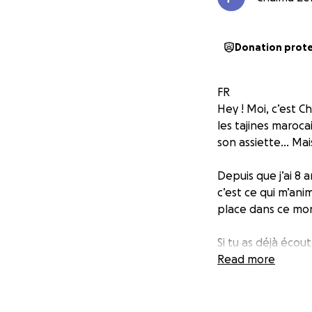
Donation prot
FR
Hey ! Moi, c’est C
les tajines maroca
son assiette… Mais 
Depuis que j’ai 8 
c’est ce qui m’ani
place dans ce mo
Si tu as déjà écou
creuser les émotion
Read more
Ces deux dernières
façonner des mor