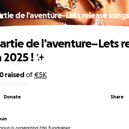
artie de l’aventure–Lets release songs 
✨
partie de l’aventure–Lets r
n 2025 ! ✨
50
raised
of
€5K
Donate
Share
oun
oun is organizing this fundraiser.