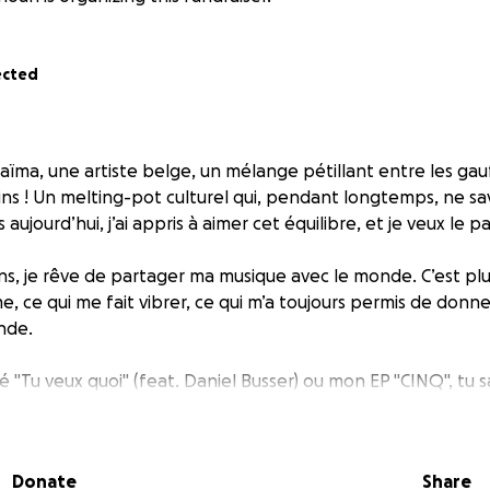
ected
haïma, une artiste belge, un mélange pétillant entre les gau
ins ! Un melting-pot culturel qui, pendant longtemps, ne sa
aujourd’hui, j’ai appris à aimer cet équilibre, et je veux le 
ans, je rêve de partager ma musique avec le monde. C’est plu
me, ce qui me fait vibrer, ce qui m’a toujours permis de donn
nde.
té "Tu veux quoi" (feat. Daniel Busser) ou mon EP "CINQ", tu s
s... Cette fois-ci, je vais encore plus loin.
 années, j’ai passé des heures et des heures en studio, à c
Donate
Share
ceaux qui me ressemblent. Des chansons qui racontent mon