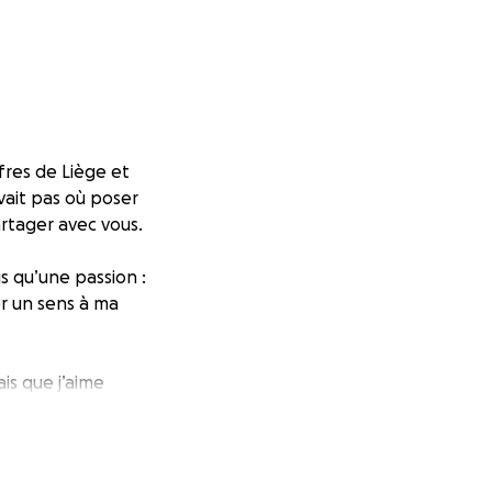
fres de Liège et
vait pas où poser
partager avec vous.
s qu’une passion :
er un sens à ma
ais que j’aime
omposer, écrire et
 histoire, mon