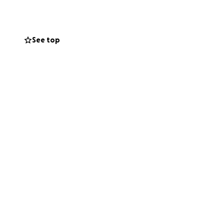
 défi à
emps de les
See top
on est un chapitre
 que ces projets
ssement, surtout
re un coup de
 et de leur donner