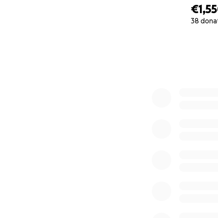
1000€ ou plus : Co
€1,5
un lieu à convenir)
38 dona
0% complete
Vous aurez une pla
pourront voir le jo
Pourquoi rejoindr
✨ Parce que vous 
Parce que cette m
entre plusieurs cu
Parce qu’ensemble
Merci du fond du 
cette histoire que
CHAÏMA
EN