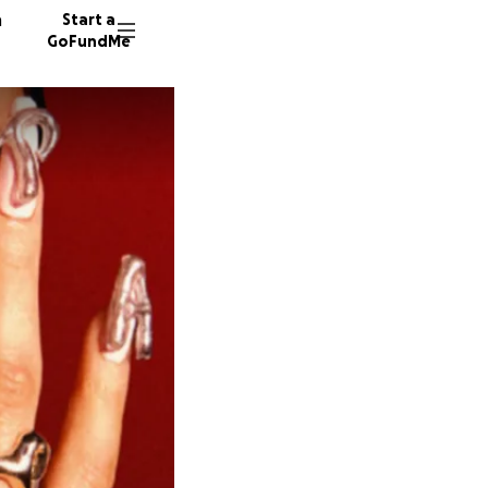
n
Start a
GoFundMe