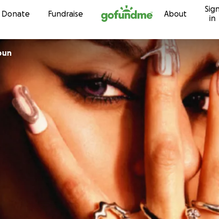
Sig
Skip to content
Donate
Fundraise
About
in
oun