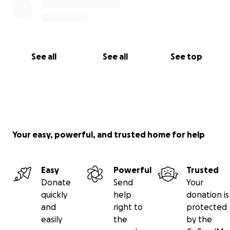
See all
See all
See top
Your easy, powerful, and trusted home for help
Easy
Powerful
Trusted
Donate
Send
Your
quickly
help
donation is
and
right to
protected
easily
the
by the