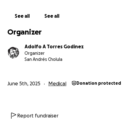
así tanto a los pacientes como a los médicos que lo
dan todo trabajando con recursos limitados que
See all
See all
tiene como consecuencia traumatismos innecesarios,
mayores tiempos de internamiento y recuperación,
Organizer
además de la afectación a sus familias que son
generalmente muy pobres.
Adolfo A Torres Godinez
Organizer
San Andrés Cholula
June 5th, 2025
Medical
Donation protected
Report fundraiser