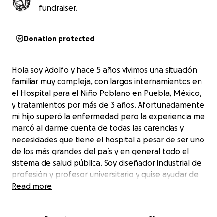
fundraiser.
Donation protected
Hola soy Adolfo y hace 5 años vivimos una situación
familiar muy compleja, con largos internamientos en
el Hospital para el Niño Poblano en Puebla, México,
y tratamientos por más de 3 años. Afortunadamente
mi hijo superó la enfermedad pero la experiencia me
marcó al darme cuenta de todas las carencias y
necesidades que tiene el hospital a pesar de ser uno
de los más grandes del país y en general todo el
sistema de salud pública. Soy diseñador industrial de
profesión y profesor universitario y quise ayudar de
alguna forma, así que me puse en contacto con los
Read more
médicos y me sugirieron diseñar una membrana
económica para colocar en los niños que