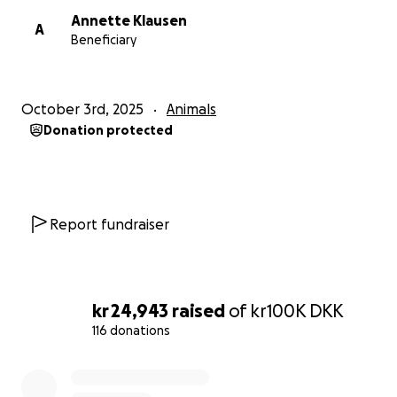
Annette Klausen
A
Beneficiary
October 3rd, 2025
Animals
Donation protected
Report fundraiser
kr 24,943
raised
of
kr100K
DKK
116 donations
0% complete