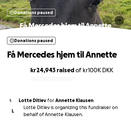
Donations paused
Få Mercedes hjem til Annette
Donations paused
Få Mercedes hjem til Annette
kr 24,943
raised
of
kr100K
DKK
0% complete
Lotte Ditlev
for
Annette Klausen
L
Lotte Ditlev is organizing this fundraiser on
L
behalf of Annette Klausen.