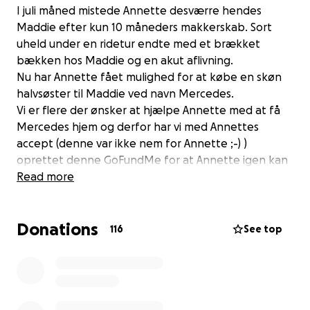
I juli måned mistede Annette desværre hendes
Maddie efter kun 10 måneders makkerskab. Sort
uheld under en ridetur endte med et brækket
bækken hos Maddie og en akut aflivning.
Nu har Annette fået mulighed for at købe en skøn
halvsøster til Maddie ved navn Mercedes.
Vi er flere der ønsker at hjælpe Annette med at få
Mercedes hjem og derfor har vi med Annettes
accept (denne var ikke nem for Annette ;-) )
oprettet denne GoFundMe for at Annette igen kan
få en skøn hest hjem.
Read more
Vi ved at små beløb fra mange mennesker pludselig
Donations
kan blive meget! :-) Pengene går KUN til Mercedes -
116
See top
alt andet er på Annettes kappe. Så det er altså
hesten vi sparer sammen til :-)
Når vi når max 100.000 er der til Mercedes og vores
indsamling lukker. Rammer vi ikke de 100.000 bliver
det, der står på indsamlingen et startskud til at