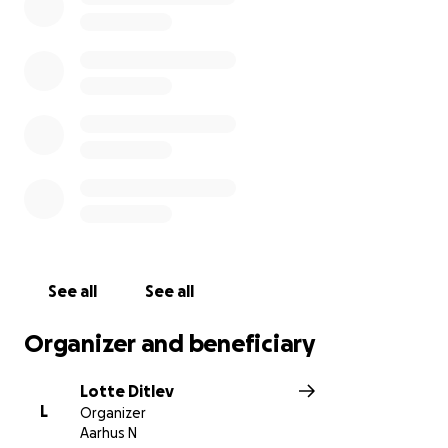
Annette så må spare sammen til resten af Mercedes.
Indsamlingen er selvfølgelig godkendt af
civilstyrelsen!
See all
See all
Organizer and beneficiary
Lotte Ditlev
L
Organizer
Aarhus N