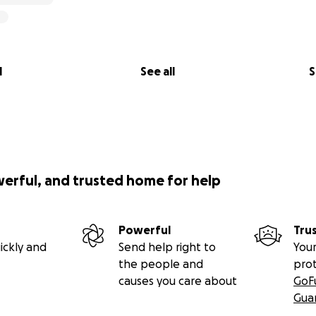
l
See all
S
werful, and trusted home for help
Powerful
Tru
ickly and
Send help right to
Your
the people and
pro
causes you care about
GoF
Gua