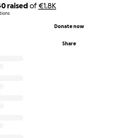
40
raised
of
€1.8K
tions
Donate now
Share