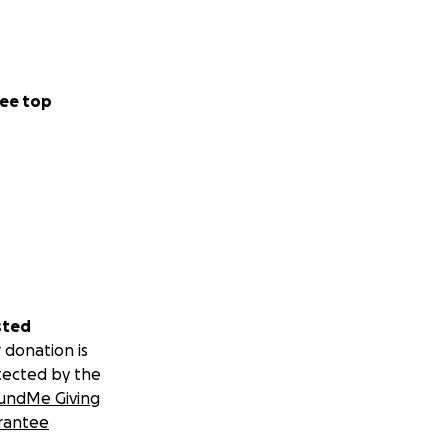
ee top
sted
 donation is
tected by the
undMe Giving
rantee