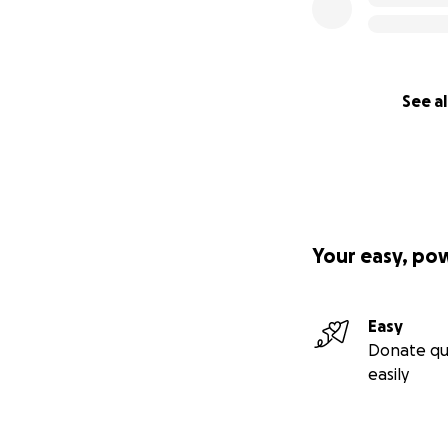
See al
Your easy, po
Easy
Donate qu
easily