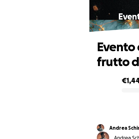
Event
Evento 
frutto d
€1,4
0% complete
Andrea Schi
Andrea Schi