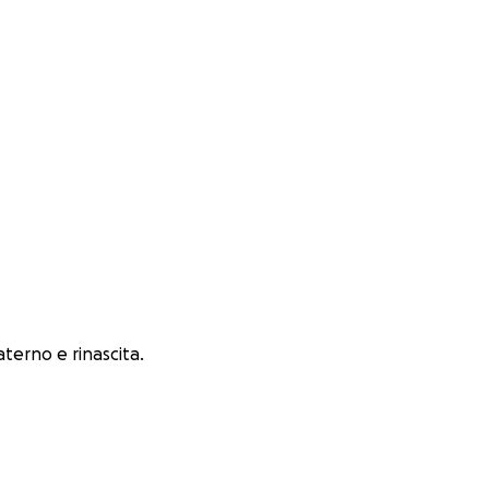
terno e rinascita.
utti, scomparsa un
ale Amiotrofica.