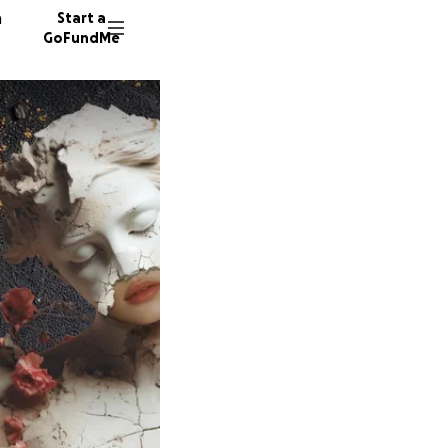
n
Start a
GoFundMe