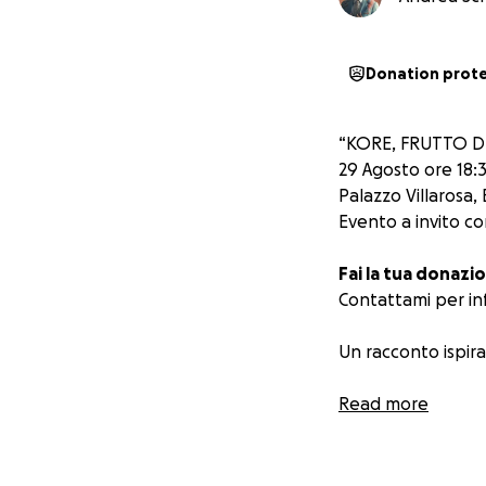
Donation prot
“KORE, FRUTTO D
29 Agosto ore 18:
Palazzo Villarosa,
Evento a invito c
Fai la tua donazio
Contattami per in
Un racconto ispira
Dedicato alla mem
Read more
anno e mezzo fa a
Parte del ricavato