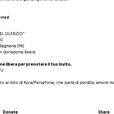
ected
EL SILENZIO”
30
 Bagheria (PA)
on donazione libera
ne libera per prenotare il tuo invito.
fo
to al mito di Kore/Persefone, che parla di perdita, amore ma
oria di Mary Canzonieri, mamma e artista unica, amata da t
 causa della SLA.
 sarà devoluto ad AISLA – Associazione Italiana Sclerosi Later
Donate
Share