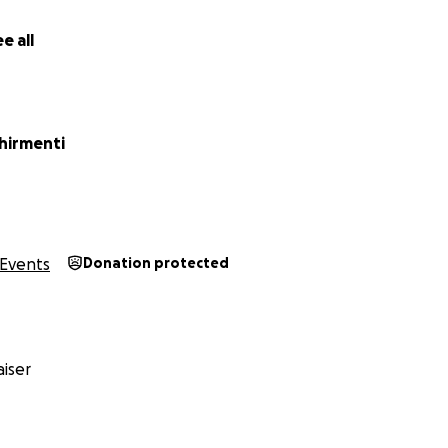
e all
hirmenti
Events
Donation protected
iser