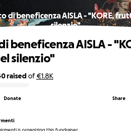
o di beneficenza AISLA - "KORE, frut
silenzio"
di beneficenza AISLA - "K
el silenzio"
40
raised
of
€1.8K
Donate
Share
rmenti
rmenti is organizing this fundraiser.