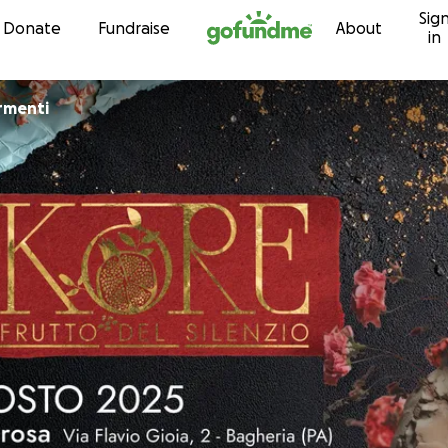
Sig
Skip to content
Donate
Fundraise
About
in
rmenti