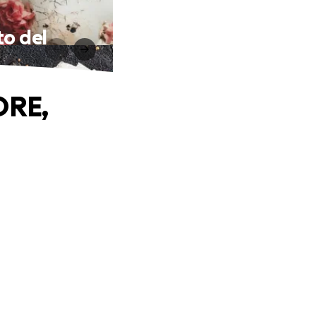
to del
ORE,