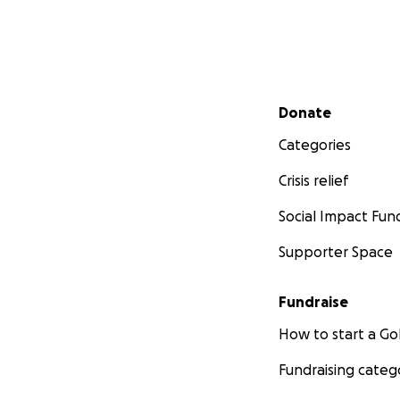
Secondary menu
Donate
Categories
Crisis relief
Social Impact Fun
Supporter Space
Fundraise
How to start a 
Fundraising categ