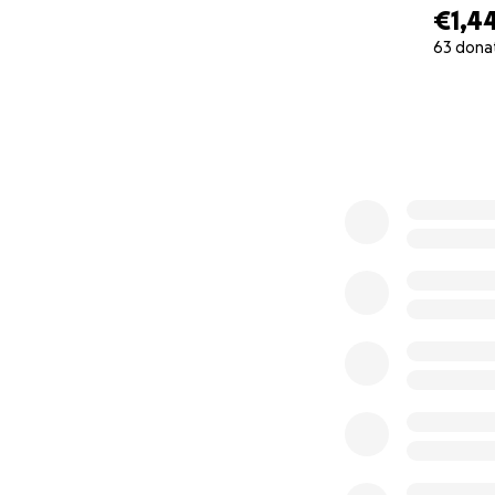
€1,4
63 dona
0% complete