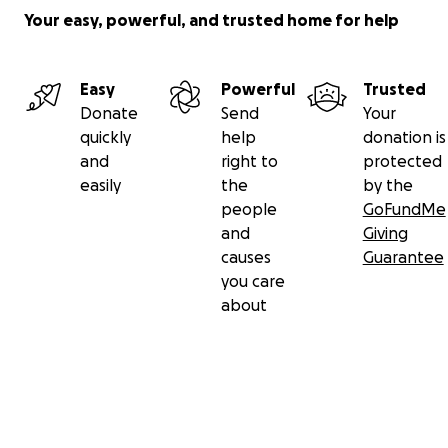
a Mati correr, y sé que con ustedes, lo lograré”.
Your easy, powerful, and trusted home for help
Únete a su lucha:
Comparte esta historia. Donar, aunque sea poco,
alivia su carga. Cada peso es un paso más hacia los
Easy
Powerful
Trusted
milagros que la doctora Paulina prometió.
Donate
Send
Your
#EvaSigueLuchando
quickly
help
donation is
“A veces, la luz más brillante nace en la noche más
and
right to
protected
oscura” – Eva Canales.
easily
the
by the
people
GoFundMe
and
Giving
causes
Guarantee
you care
about