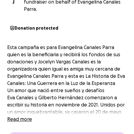
J
fundraiser on behalf of Evangelina Canales
Parra.
Donation protected
Esta campaña es para Evangelina Canales Parra
quien es la beneficiaria y recibirá los fondos de sus
donaciones y Jocelyn Vargas Canales es la
organizadora quien igual es amiga muy cercana de
Evangelina Canales Parra y esta es La Historia de Eva
Canales: Una Guerrera en la Luz de la Esperanza
Un amor que nació entre sueños y desafíos
Eva Canales y Gilberto Hernández comenzaron a
escribir su historia en noviembre de 2021. Unidos por
un amor inquebrantable, se casaron el 20 de mayo
de 2022, llenos de ilusiones y planes para el futuro.
Read more
En julio de 2022, llegó Goura Matias, su hijo, a quien
llaman cariñosamente Mati. Pero lo que parecía el