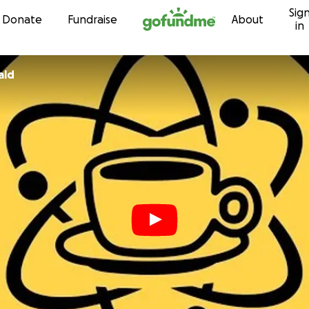
Sig
Skip to content
Donate
Fundraise
About
in
ald