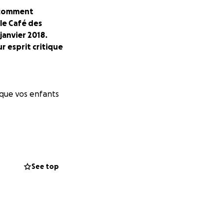
s comment
 le Café des
 janvier 2018.
ur esprit critique
 que vos enfants
ociété de demain ?
See top