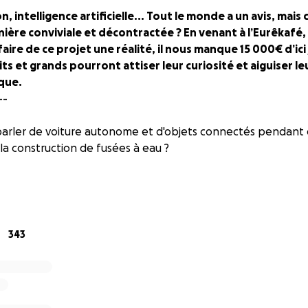
, intelligence artificielle... Tout le monde a un avis, mai
ière conviviale et décontractée ? En venant à l’Eurêkafé,
faire de ce projet une réalité, il nous manque 15 000€ d’ici
ts et grands pourront attiser leur curiosité et aiguiser le
que.
--
parler de voiture autonome et d'objets connectés pendant
 la construction de fusées à eau ?
ticiper à des débats sur l’utilisation des sciences dans la s
s rencontrer Thomas Pesquet autour d’un café ?
343