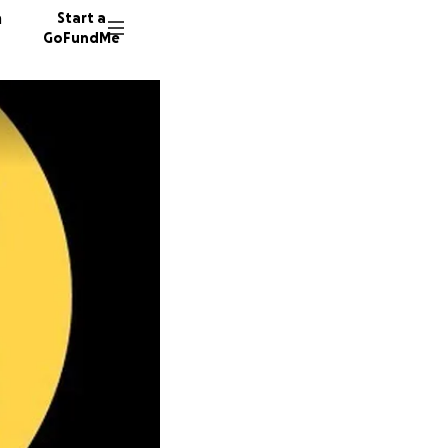
n
Start a
GoFundMe
M
P
E
343 don