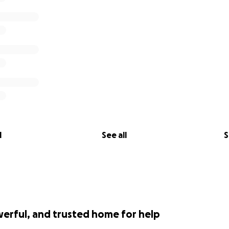
jectifs ?
ce du laboratoire et l’amener dans un café
prit critique
cial
tionne ?
fés
, vous ne payez que le temps passé chez nous ! Pour 4€ 
ce.
l
See all
S
re entre amis ou en famille, assister à des conférences-c
science, rencontrer des personnalités, participer à des quizz 
ntes… enfants, parents, étudiants, tout le monde y trouv
werful, and trusted home for help