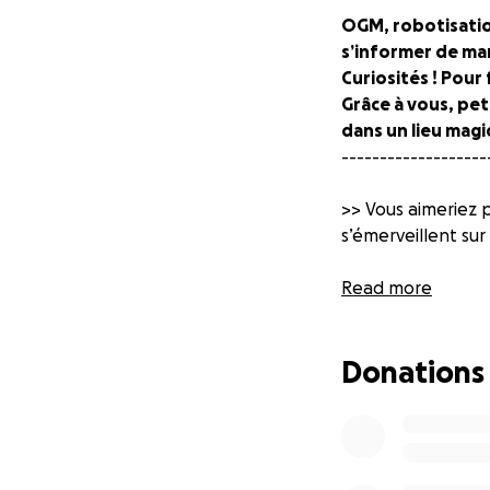
OGM, robotisation
s’informer de man
Curiosités ! Pour 
Grâce à vous, peti
dans un lieu magi
-------------------
>> Vous aimeriez 
s’émerveillent sur
>> Vous voulez par
Read more
>> Et pourquoi pa
Donations