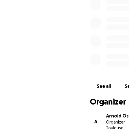
See all
Se
Organizer
Arnold O
Nous pouvons rend
A
Organizer
chercheurs passio
Toulouse