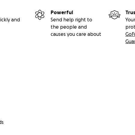
Powerful
Tru
ickly and
Send help right to
Your
the people and
pro
causes you care about
GoF
Gua
 140m2 de découverte et d’étonnement remplis d’objets intri
oulouse et connecté au reste du monde : une plateforme pa
e les ateliers & rencontres en direct et de prendre part au
ds