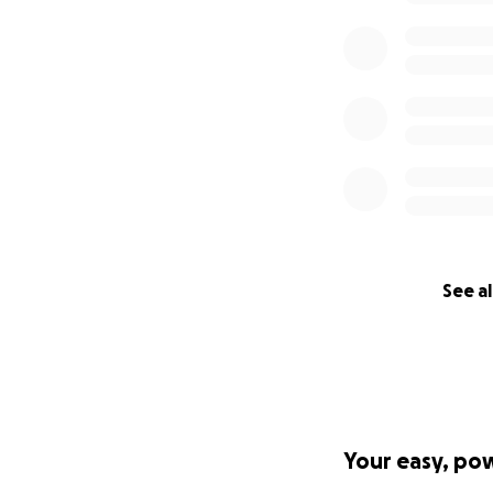
Quels sont nos ob
>> Sortir la scien
>> Développer l’es
>> Créer du lien so
Comment ça fonc
Comme les
Antica
est en libre-servi
See al
On y fait quoi ?
Venez vous détend
spectacles arts & 
expériences amusa
Your easy, po