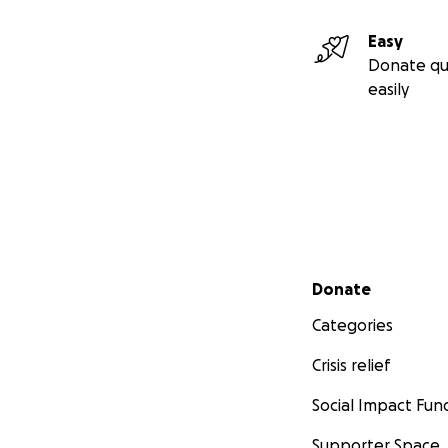
Easy
Donate qu
easily
Secondary menu
Donate
Categories
L’Eurêkafé, c’est
Crisis relief
plein centre de T
permettra de suivr
Social Impact Fun
ligne.
Supporter Space