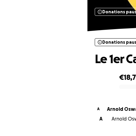
Donations pau
Donations pau
Le 1er C
€18,
0% complete
Arnold Osw
A
A
Arnold Osw