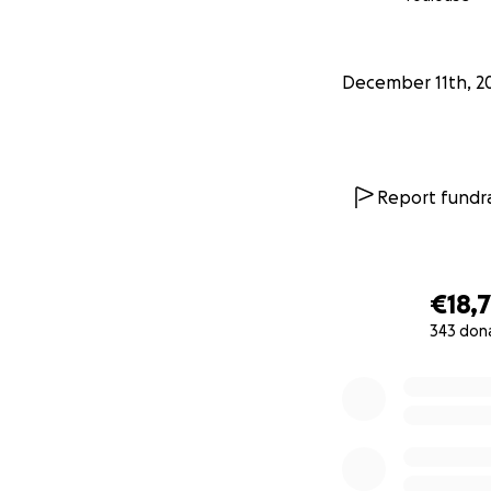
maîtrises en scien
nous sommes conva
parler de science 
December 11th, 2
En plus des musée
en créant le 1er C
ludique. Venez ré
Report fundra
€18,
343 don
0% complete