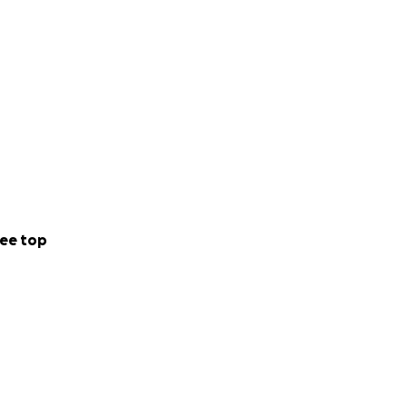
de l'heure, tout
ee top
anapés ou des
/ ateliers /
era son compte !