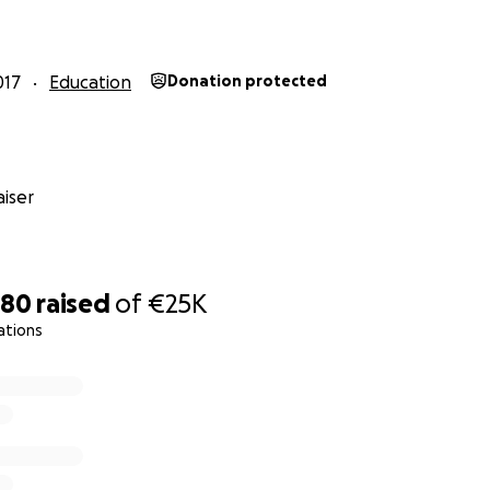
ce et 2 diplômes d'ingénieur. Plutôt que de contribuer à la
incus que nous sommes plus utiles en gardant les pieds su
avec les citoyens.
017
Education
Donation protected
s, Fablabs, YouTubeurs, nous voulons apporter une nouvelle p
afé Scientifique de France à Toulouse : un endroit étonnant, 
apprendre à être curieux !
iser
780
raised
of
€25K
ations