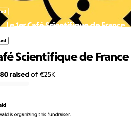
sed
Le 1er Café Scientifique de France
sed
afé Scientifique de France
780
raised
of
€25K
ald
ald is organizing this fundraiser.