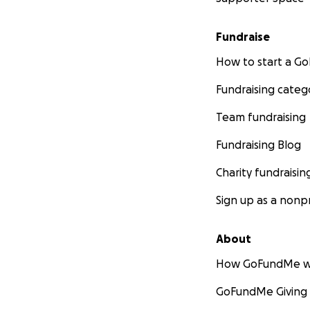
C’est pour cela q
Fundraise
Avec 25 000€ nous
How to start a 
permettant de ret
préparer une déco
Fundraising categ
Et si nous récolto
Team fundraising
Fundraising Blog
Soutenez l’Eurêk
Charity fundraisin
>> IMPORTANT : la
ajouter "." ou "-
Sign up as a nonpr
Plus d'informatio
About
www.eurekafe.fr
How GoFundMe w
twitter.com/Eure
facebook.com/Eu
GoFundMe Giving