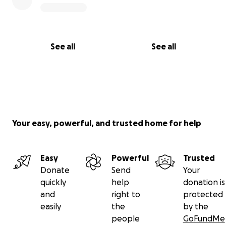
See all
See all
Your easy, powerful, and trusted home for help
Easy
Powerful
Trusted
Donate
Send
Your
quickly
help
donation is
and
right to
protected
easily
the
by the
people
GoFundMe