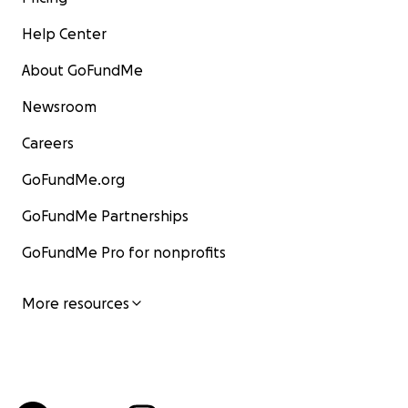
Help Center
About GoFundMe
Newsroom
Careers
GoFundMe.org
GoFundMe Partnerships
GoFundMe Pro for nonprofits
More resources