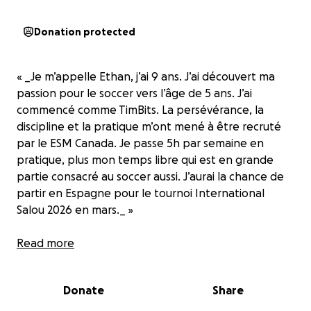
Donation protected
« _Je m’appelle Ethan, j’ai 9 ans. J’ai découvert ma
passion pour le soccer vers l’âge de 5 ans. J’ai
commencé comme TimBits. La persévérance, la
discipline et la pratique m’ont mené à être recruté
par le ESM Canada. Je passe 5h par semaine en
pratique, plus mon temps libre qui est en grande
partie consacré au soccer aussi. J’aurai la chance de
partir en Espagne pour le tournoi International
Salou 2026 en mars._ »
Nous cherchons des gens qui croient au rêve de
Read more
notre fils, qui veulent encourager l’activité physique
et le dépassement de soi. Ce tournoi lui permettra
Donate
Share
d’être vu et peut-être remarqué par des recruteurs
internationaux.