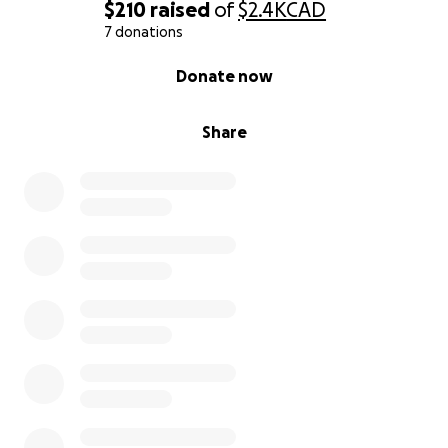
$210
raised
of
$2.4K
CAD
7 donations
0% complete
Donate now
Share