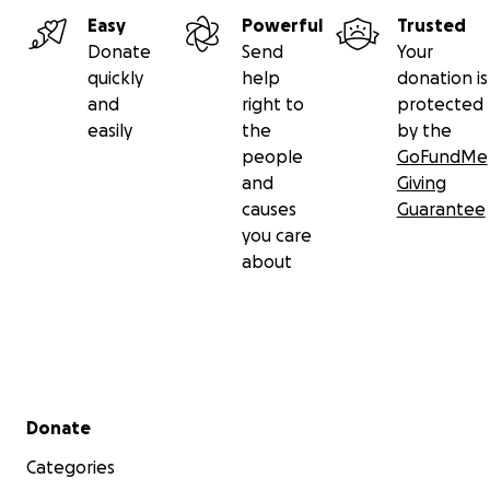
Easy
Powerful
Trusted
Donate
Send
Your
quickly
help
donation is
and
right to
protected
easily
the
by the
people
GoFundMe
and
Giving
causes
Guarantee
you care
about
Secondary menu
Donate
Categories