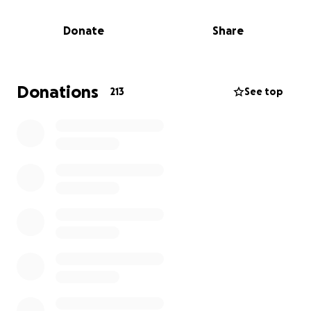
"enfermedad pequeña", puede ser muy grave.
Donate
Share
Mis papás hacen todo para que siga siendo un niño
feliz, pero esta batalla es muy larga y costosa.
Quiero seguir jugando, sonriendo y cazando
Donations
213
See top
estrellas, y tu ayuda puede cambiar mi historia.
¡Gracias por ayudarme a luchar por mi vida!