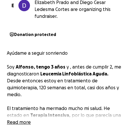
Elizabeth Prado and Diego Cesar
E
Ledesma Cortes are organizing this
fundraiser.
Donation protected
Ayúdame a seguir sonriendo
Soy
Alfonso, tengo 3 años
y , antes de cumplir 2, me
diagnosticaron
Leucemia Linfoblástica Aguda.
Desde entonces estoy en tratamiento de
quimioterapia, 120 semanas en total, casi dos años y
medio.
El tratamiento ha mermado mucho mi salud. He
estado en
Terapia Intensiva,
por lo que parecía una
simple “gripa”, porque para mí lo que puede ser una
Read more