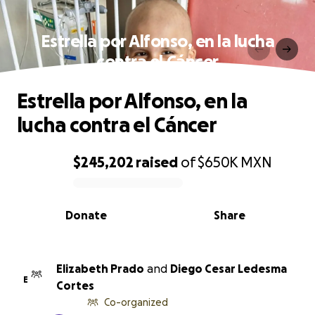
Estrella por Alfonso, en la lucha
contra el Cáncer
Estrella por Alfonso, en la
lucha contra el Cáncer
$245,202
raised
of
$650K
MXN
0% complete
Donate
Share
Elizabeth Prado
and
Diego Cesar Ledesma
E
Cortes
Co-organized