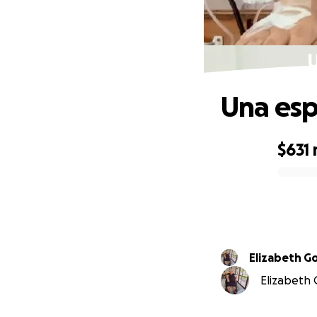
U
Una esp
$631
0% complete
Elizabeth G
Elizabeth 