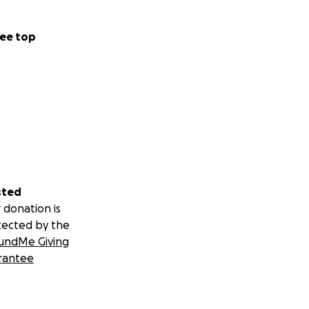
ee top
sted
 donation is
tected by the
undMe Giving
rantee