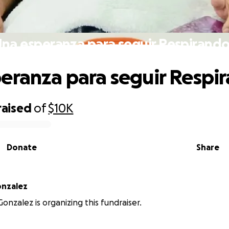
na esperanza para seguir Respirando
eranza para seguir Respir
raised
of
$10K
Donate
Share
onzalez
Gonzalez is organizing this fundraiser.