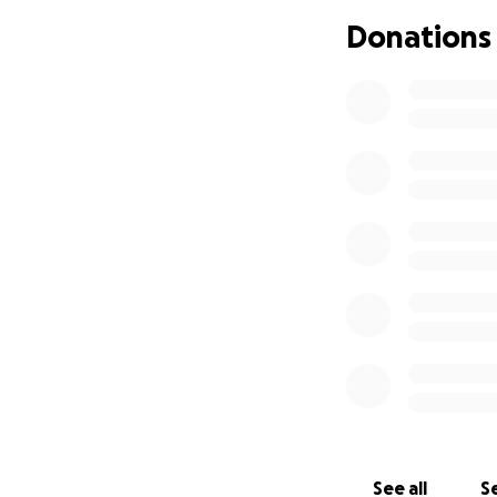
Cada aporte, por 
Donations
puedes donar, com
texto hay una muj
solidaridad puede
Gracias por leerme
Con tu ayuda, pue
Con todo mi coraz
Nolvia González
See all
Se