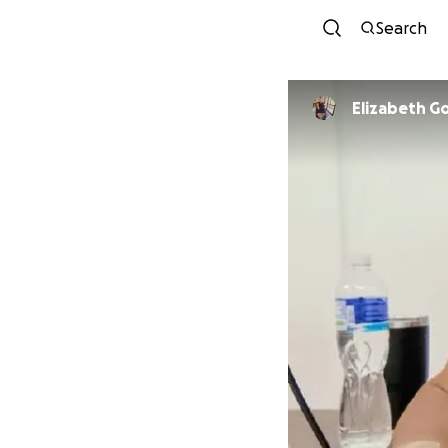
Search
Elizabeth G