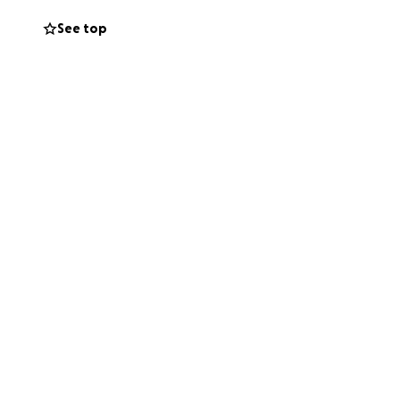
ara mí. Y si no
See top
etrás de este
emente que la
ro luchar sola.