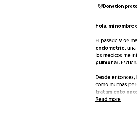
Donation prot
Hola, mi nombre e
El pasado 9 de ma
endometrio
, una
los médicos me i
pulmonar.
Escuch
Desde entonces, h
como muchas pers
tratamiento onco
recursos económic
Read more
Es por eso que, c
fondos para pode
de seguir compar