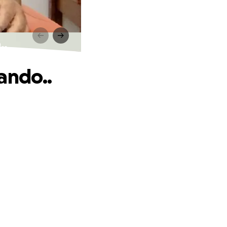
..
ando..