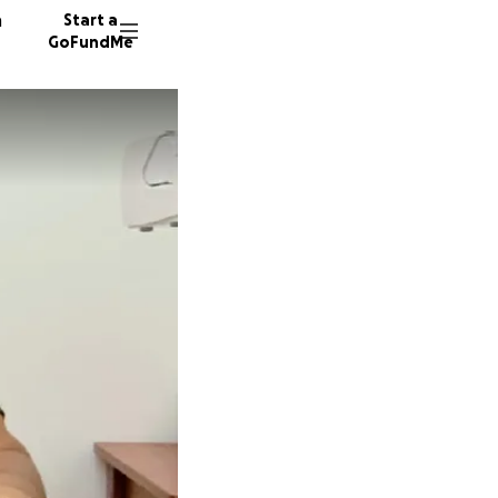
n
Start a
GoFundMe