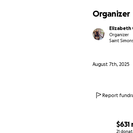
Organizer
Elizabeth
Organizer
Saint Simon
August 7th, 2025
Report fundra
$631
21 donat