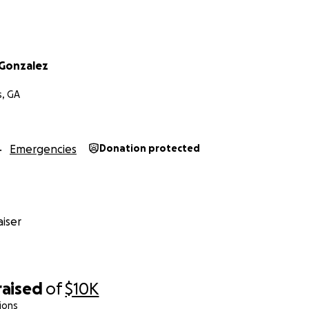
 Gonzalez
s, GA
Emergencies
Donation protected
iser
raised
of
$10K
ions