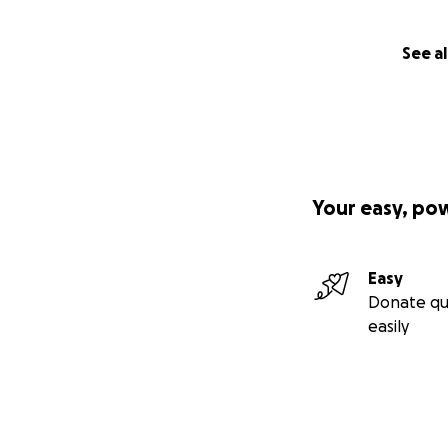
See al
Your easy, po
Easy
Donate qu
easily