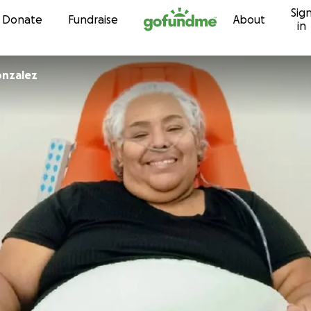
Sig
Skip to content
Donate
Fundraise
About
in
onzalez