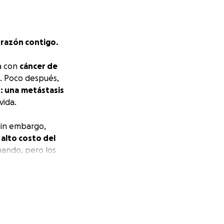
orazón contigo.
da con
cáncer de
a. Poco después,
: una
metástasis
vida.
Sin embargo,
 alto costo del
hando, pero los
y recaudando
seguir viviendo
,
 mañana.