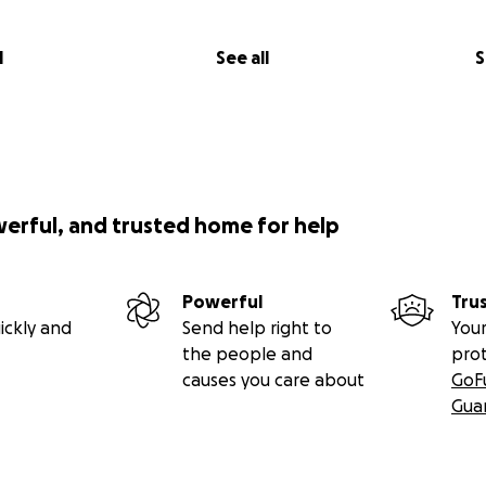
l
See all
S
werful, and trusted home for help
Powerful
Tru
ickly and
Send help right to
Your
the people and
pro
causes you care about
GoF
Gua