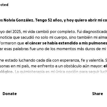
ected
s Nolvia González. Tengo 52 años, y hoy quiero abrir mi c
yo del 2025, mi vida cambió por completo. Fui diagnostica
 noticia que sacudió no solo mi cuerpo, sino también mi alm
nformaron que
el cáncer se había extendido a mis pulmones
ar esas palabras fue uno de los momentos más duros de mi 
e estado luchando cada día con esperanza, fe y valentía. 
onas en mi país, me enfrento a un obstáculo aún mayor:
el
lógico.
La quimioterapia es mi única opción para seguir luc
os que tengo no son suficientes para cubrirlo.
on toda la humildad del mundo, estoy recurriendo a ti. Esto
Donate
Share
r acceder al tratamiento que me dará
una oportunidad de 
tiendo momentos con mi familia,
de seguir soñando con un