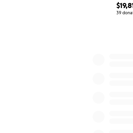
$19,8
39 dona
0% complete