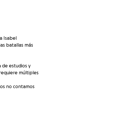
a Isabel
as batallas más
 de estudios y
requiere múltiples
tos no contamos
azón la ha
e, hacemos este
 médicas que