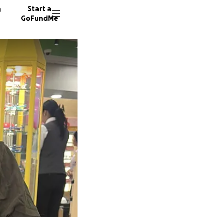
n
Start a
GoFundMe