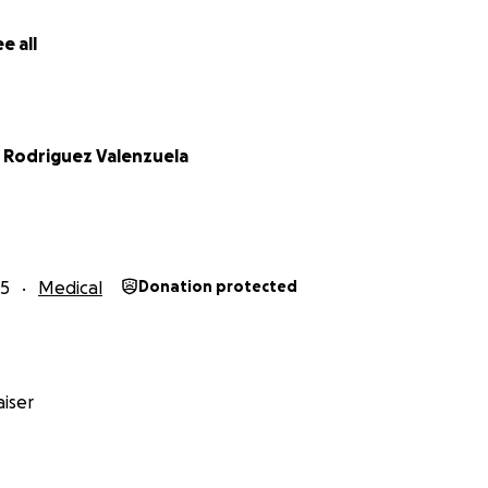
e all
l Rodriguez Valenzuela
25
Medical
Donation protected
iser