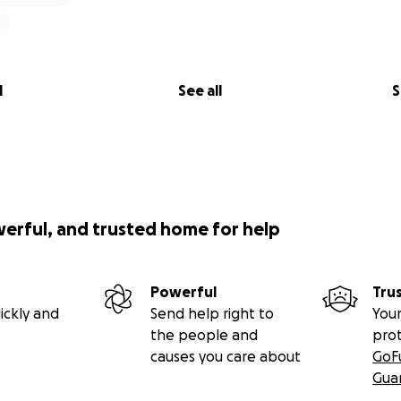
l
See all
S
werful, and trusted home for help
Powerful
Tru
ickly and
Send help right to
Your
the people and
pro
causes you care about
GoF
Gua