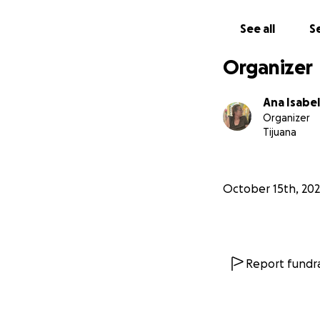
See all
Se
Organizer
Ana Isabe
Organizer
Tijuana
October 15th, 20
Report fundra