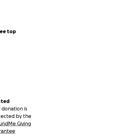
ee top
sted
 donation is
tected by the
undMe Giving
rantee