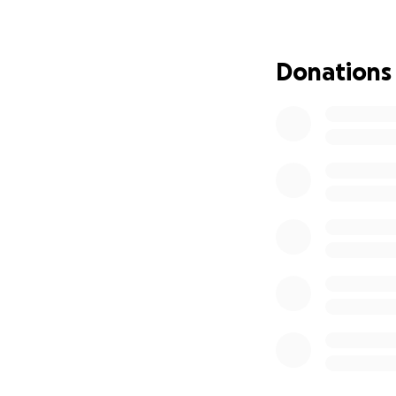
necesita y su hist
puede.
Donations
El dinero recauda
Estudios médicos 
Consultas con onc
Tratamientos y m
Gastos hospitalari
Cualquier aportac
Si no puedes don
personas puedan c
De todo corazón, g
Cada gesto de apo