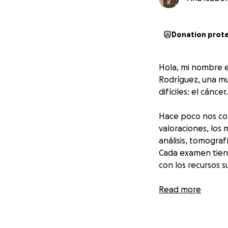
Donation prot
Hola, mi nombre e
Rodríguez, una mu
difíciles: el cáncer.
Hace poco nos con
valoraciones, los
análisis, tomograf
Cada examen tien
con los recursos s
Mi mamá es un se
Read more
impulsado a ofrec
Hoy, con toda su F
llamado de unión 