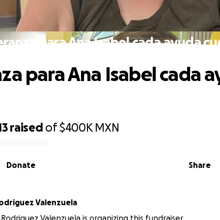
eranza para Ana Isabel cada ayuda cu
za para Ana Isabel cada 
13
raised
of
$400K
MXN
Donate
Share
a Isabel Rodriguez Valenzuela
 Rodriguez Valenzuela is organizing this fundraiser.