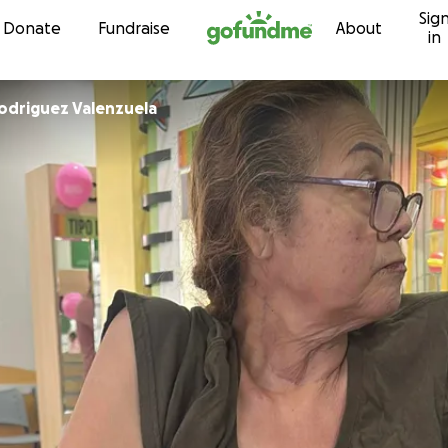
Sig
Skip to content
Donate
Fundraise
About
in
a Isabel Rodriguez Valenzuela