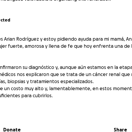
ected
s Arian Rodríguez y estoy pidiendo ayuda para mi mamá, An
jer fuerte, amorosa y llena de fe que hoy enfrenta una de l
firmaron su diagnóstico y, aunque aún estamos en la etapa
 médicos nos explicaron que se trata de un cáncer renal que 
ías, biopsias y tratamientos especializados.
e un costo muy alto y, lamentablemente, en estos momen
uficientes para cubrirlos.
r humano bueno, generoso y muy trabajador. Su enorme cor
er su servicio a Dios en cada momento de su vida.
e y la certeza de que será la Victoria de Dios la que triunf
Donate
Share
a la causa, para que ella pueda recibir todas las atenciones