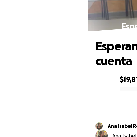
Esp
Esperan
cuenta
$19,8
0% complete
An
Ana Isabel