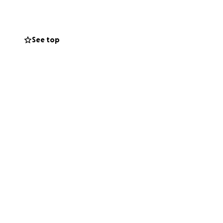
uien Todo lo
See top
a.
ara que más
ante.