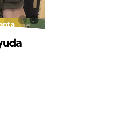
enta
ayuda