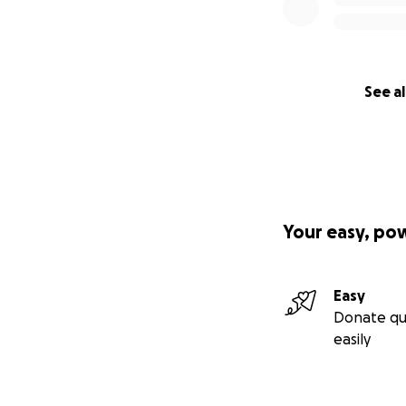
See al
Your easy, po
Easy
Donate qu
easily