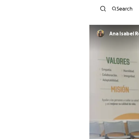
Search
An