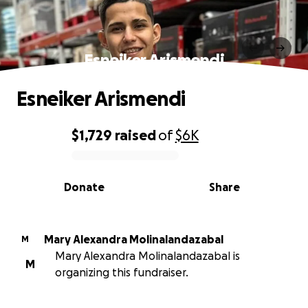
Esneiker Arismendi
Esneiker Arismendi
$1,729
raised
of
$6K
0% complete
Donate
Share
Mary Alexandra Molinalandazabal
M
Mary Alexandra Molinalandazabal is
M
organizing this fundraiser.