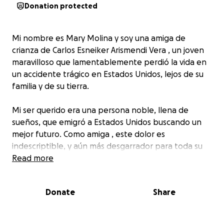
Donation protected
Mi nombre es Mary Molina y soy una amiga de
crianza de Carlos Esneiker Arismendi Vera , un joven
maravilloso que lamentablemente perdió la vida en
un accidente trágico en Estados Unidos, lejos de su
familia y de su tierra.
Mi ser querido era una persona noble, llena de
sueños, que emigró a Estados Unidos buscando un
mejor futuro. Como amiga , este dolor es
indescriptible, y aún más desgarrador para toda su
familia , el saber que su cuerpo está lejos y que no
Read more
podemos despedirnos de él como se merece.
Donate
Share
Toda su familia está en Venezuela y no cuentan con
los recursos necesarios para repatriarlo. Este
proceso tiene un costo muy alto, y por eso acudo a