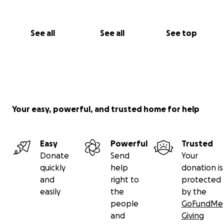
See all
See all
See top
Your easy, powerful, and trusted home for help
Easy
Powerful
Trusted
Donate
Send
Your
quickly
help
donation is
and
right to
protected
easily
the
by the
people
GoFundMe
and
Giving