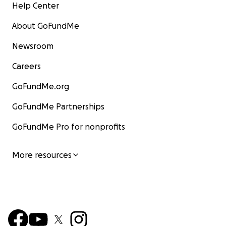
Help Center
About GoFundMe
Newsroom
Careers
GoFundMe.org
GoFundMe Partnerships
GoFundMe Pro for nonprofits
More resources