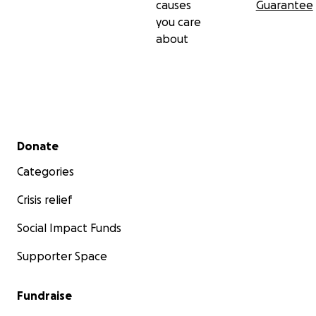
causes
Guarantee
you care
about
Secondary menu
Donate
Categories
Crisis relief
Social Impact Funds
Supporter Space
Fundraise