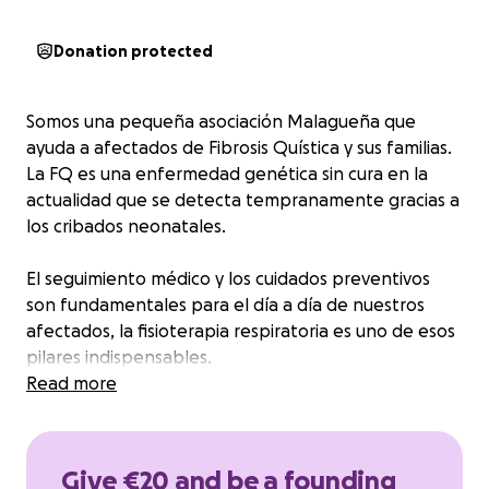
Donation protected
Somos una pequeña asociación Malagueña que
ayuda a afectados de Fibrosis Quística y sus familias.
La FQ es una enfermedad genética sin cura en la
actualidad que se detecta tempranamente gracias a
los cribados neonatales.
El seguimiento médico y los cuidados preventivos
son fundamentales para el día a día de nuestros
afectados, la fisioterapia respiratoria es uno de esos
pilares indispensables.
En nuestra asociación procuramos que los niños y sus
Read more
familias aprendan y tengan soporte de
profesionales formados en la especialidad de
respiratorio además de otros servicios asistenciales
Give €20 and be a founding
como el apoyo psicológico.