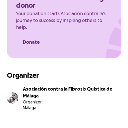
donor
Juntos luchamos por una mejor calidad de vida y un
Your donation starts Asociación contra la’s
futuro lleno de esperanza.
journey to success by inspiring others to
help.
Más info:
Donate
Organizer
Asociación contra la Fibrosis Quística de
Málaga
Organizer
Málaga