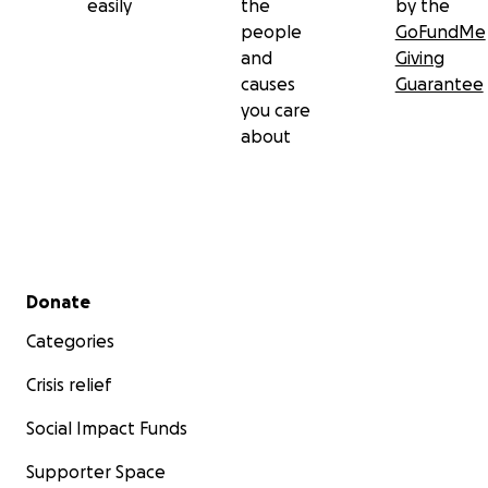
easily
the
by the
people
GoFundMe
and
Giving
causes
Guarantee
you care
about
Secondary menu
Donate
Categories
Crisis relief
Social Impact Funds
Supporter Space