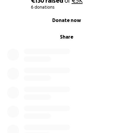
€130
raised
of
€5K
6 donations
0% complete
Donate now
Share