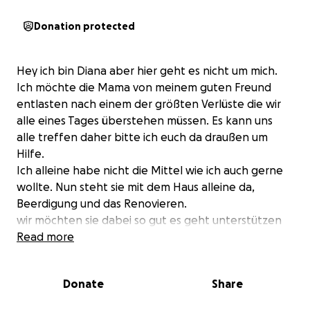
Donation protected
Hey ich bin Diana aber hier geht es nicht um mich.
Ich möchte die Mama von meinem guten Freund
entlasten nach einem der größten Verlüste die wir
alle eines Tages überstehen müssen. Es kann uns
alle treffen daher bitte ich euch da draußen um
Hilfe.
Ich alleine habe nicht die Mittel wie ich auch gerne
wollte. Nun steht sie mit dem Haus alleine da,
Beerdigung und das Renovieren.
wir möchten sie dabei so gut es geht unterstützen
und ich hoffe das wir finanziell zumindest mit
Read more
Gemeinschaft unterstützen können. So wie sie uns
immer geholfen haben. Danke für jedes Herz und
Donate
Share
jeden Menschen der uns dabei hilft. Möge das
Unisversum euch davor beschützen und Kraft in