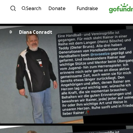
Skip to content
Search
Donate
Fundraise
Diana Conradt
D