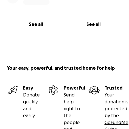
See all
See all
Your easy, powerful, and trusted home for help
Easy
Powerful
Trusted
Donate
Send
Your
quickly
help
donation is
and
right to
protected
easily
the
by the
people
GoFundMe