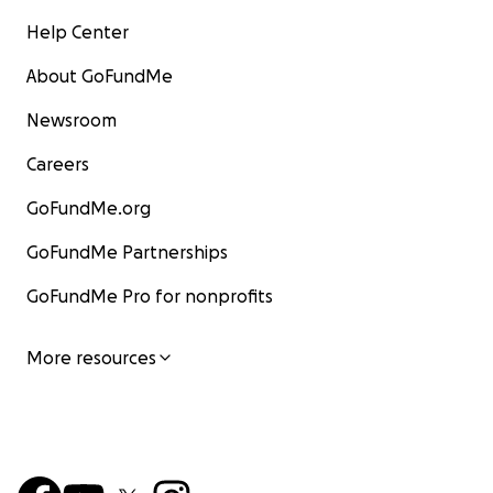
Help Center
About GoFundMe
Newsroom
Careers
GoFundMe.org
GoFundMe Partnerships
GoFundMe Pro for nonprofits
More resources