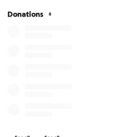
jeder schweren Zeit spenden ❤️‍
Donations
6