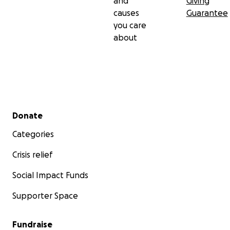
and
Giving
causes
Guarantee
you care
about
Secondary menu
Donate
Categories
Crisis relief
Social Impact Funds
Supporter Space
Fundraise