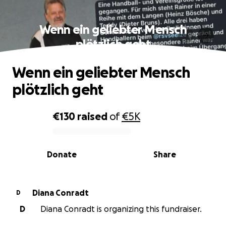
Wenn ein geliebter Mensch
plötzlich geht
Wenn ein geliebter Mensch
plötzlich geht
€130
raised
of
€5K
0% complete
Donate
Share
Diana Conradt
D
D
Diana Conradt is organizing this fundraiser.