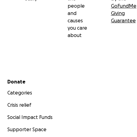
people
GoFundMe
and
Giving
causes
Guarantee
you care
about
Secondary menu
Donate
Categories
Crisis relief
Social Impact Funds
Supporter Space