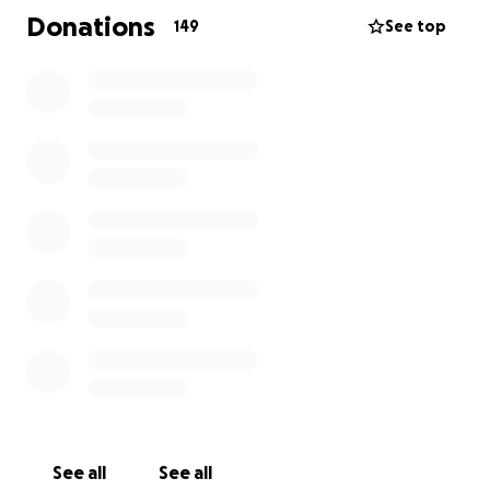
Questa raccolta nasce per sostenere le spese del
Donations
149
See top
funerale. La famiglia sarà grata per ogni gesto,
piccolo o grande, che vorrete fare in memoria di
Erkole e a sostegno dei suoi cari.
E, come avrebbe detto lui: CIAO BESTIE!
See all
See all