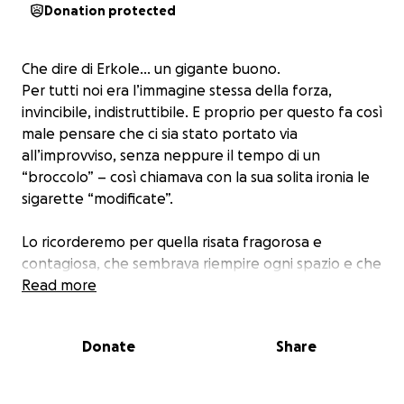
Donation protected
Che dire di Erkole… un gigante buono.
Per tutti noi era l’immagine stessa della forza,
invincibile, indistruttibile. E proprio per questo fa così
male pensare che ci sia stato portato via
all’improvviso, senza neppure il tempo di un
“broccolo” – così chiamava con la sua solita ironia le
sigarette “modificate”.
Lo ricorderemo per quella risata fragorosa e
contagiosa, che sembrava riempire ogni spazio e che
si sentiva anche a chilometri di distanza. Se sei stato
Read more
suo amico, sai cosa significa: perdere lui è come
perdere un pezzo di sé. Perché Marco non ti lasciava
Donate
Share
mai indifferente: ti arricchiva, ti dava forza, ti faceva
sentire invincibile quando gli eri accanto.