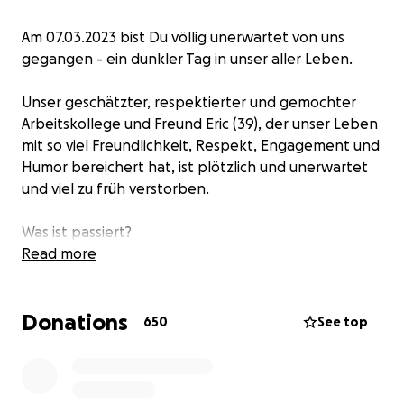
Am 07.03.2023 bist Du völlig unerwartet von uns
gegangen - ein dunkler Tag in unser aller Leben.
Unser geschätzter, respektierter und gemochter
Arbeitskollege und Freund Eric (39), der unser Leben
mit so viel Freundlichkeit, Respekt, Engagement und
Humor bereichert hat, ist plötzlich und unerwartet
und viel zu früh verstorben.
Was ist passiert?
Read more
Eric und seine geliebte Frau Constanze haben lange
auf ihre gemeinsame Hochzeitsreise warten müssen.
Donations
Endlich war es soweit und die beiden konnten nach
650
See top
Afrika aufbrechen. Dort angekommen, konnten sie
die Zweisamkeit in vollen Zügen genießen und die
ersten traumhaften Eindrücke bei ihren Ausflügen