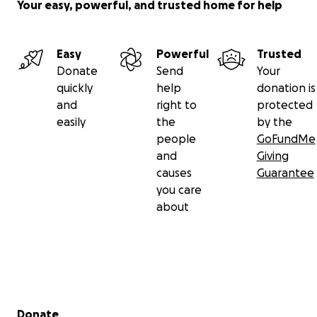
Your easy, powerful, and trusted home for help
Easy
Powerful
Trusted
Donate
Send
Your
quickly
help
donation is
and
right to
protected
easily
the
by the
people
GoFundMe
and
Giving
causes
Guarantee
you care
about
Secondary menu
Donate