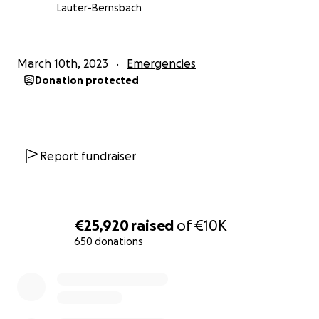
Von Herzen nehmen wir Abschied - Lieber Eric - wir
Lauter-Bernsbach
werden dich vermissen, aber stets in bester
Erinnerung behalten und dein Andenken ehren.
March 10th, 2023
Emergencies
Ruhe in Frieden ️
Donation protected
*UND JETZT BIST DU EIN STERN AM HIMMEL*
Report fundraiser
€25,920
raised
of
€10K
650 donations
0% complete