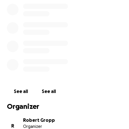
gewinnen. Leider änderte sich dies schlagartig und
völlig unerwartet. Eric wurde plötzlich sehr stark
krank und kam in ein Krankenhaus. Sein Zustand
verschlechterte sich rapide und kontinuierlich, so
dass Eric binnen weniger Tage den Kampf gegen die
Infektion verlor und verstarb. Immer an seiner Seite
- Constanze.
Es ist nicht in Worte zu fassen, welche Qualen
Constanze in Afrika erleben musste und welches
unfassbare Leid Sie und die beiden geliebten Kinder
(Jarik 4 und Feline 6), die Familien und Angehörigen
ertragen müssen.
See all
See all
Mit dieser Spendenaktion können wir weder den
Schmerz noch die Trauer lindern, aber den Weg für
Organizer
Constanze und ihre beiden Liebsten etwas
erleichtern.
Robert Gropp
R
Organizer