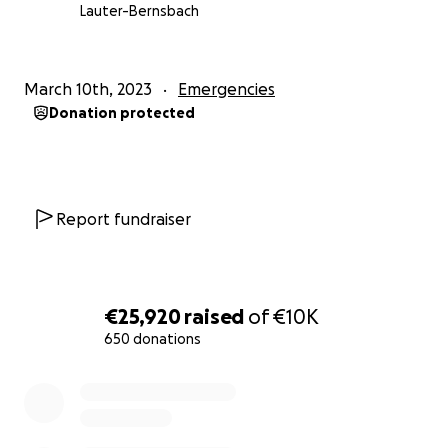
Von Herzen nehmen wir Abschied - Lieber Eric - wir
Lauter-Bernsbach
werden dich vermissen, aber stets in bester
Erinnerung behalten und dein Andenken ehren.
March 10th, 2023
Emergencies
Ruhe in Frieden ️
Donation protected
*UND JETZT BIST DU EIN STERN AM HIMMEL*
Report fundraiser
€25,920
raised
of
€10K
650 donations
0% complete