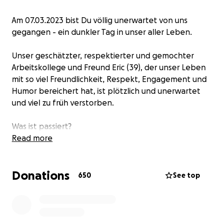
Am 07.03.2023 bist Du völlig unerwartet von uns
gegangen - ein dunkler Tag in unser aller Leben.
Unser geschätzter, respektierter und gemochter
Arbeitskollege und Freund Eric (39), der unser Leben
mit so viel Freundlichkeit, Respekt, Engagement und
Humor bereichert hat, ist plötzlich und unerwartet
und viel zu früh verstorben.
Was ist passiert?
Read more
Eric und seine geliebte Frau Constanze haben lange
auf ihre gemeinsame Hochzeitsreise warten müssen.
Donations
Endlich war es soweit und die beiden konnten nach
650
See top
Afrika aufbrechen. Dort angekommen, konnten sie
die Zweisamkeit in vollen Zügen genießen und die
ersten traumhaften Eindrücke bei ihren Ausflügen