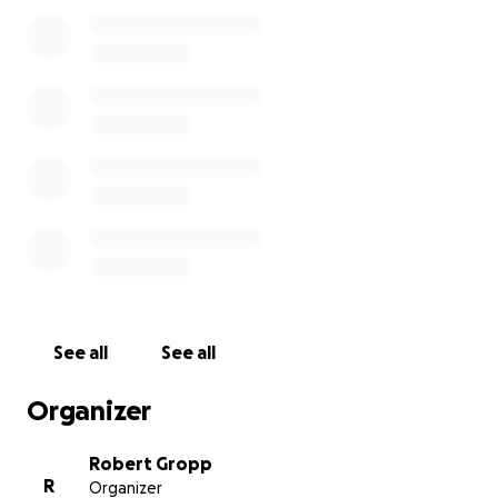
gewinnen. Leider änderte sich dies schlagartig und
völlig unerwartet. Eric wurde plötzlich sehr stark
krank und kam in ein Krankenhaus. Sein Zustand
verschlechterte sich rapide und kontinuierlich, so
dass Eric binnen weniger Tage den Kampf gegen die
Infektion verlor und verstarb. Immer an seiner Seite
- Constanze.
Es ist nicht in Worte zu fassen, welche Qualen
Constanze in Afrika erleben musste und welches
unfassbare Leid Sie und die beiden geliebten Kinder
(Jarik 4 und Feline 6), die Familien und Angehörigen
ertragen müssen.
See all
See all
Mit dieser Spendenaktion können wir weder den
Schmerz noch die Trauer lindern, aber den Weg für
Organizer
Constanze und ihre beiden Liebsten etwas
erleichtern.
Robert Gropp
R
Organizer