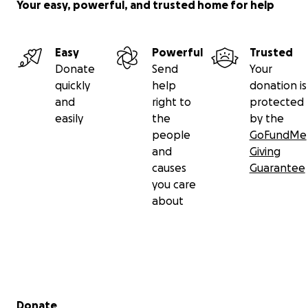
Your easy, powerful, and trusted home for help
Easy
Powerful
Trusted
Donate
Send
Your
quickly
help
donation is
and
right to
protected
easily
the
by the
people
GoFundMe
and
Giving
causes
Guarantee
you care
about
Secondary menu
Donate