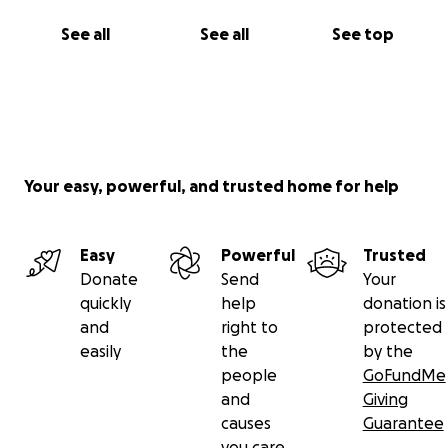
See all
See all
See top
Your easy, powerful, and trusted home for help
Easy
Powerful
Trusted
Donate
Send
Your
quickly
help
donation is
and
right to
protected
easily
the
by the
people
GoFundMe
and
Giving
causes
Guarantee
you care