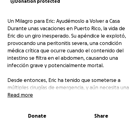
Donation protected
Un Milagro para Eric: Ayudémoslo a Volver a Casa
Durante unas vacaciones en Puerto Rico, la vida de
Eric dio un giro inesperado. Su apéndice le explotó,
provocando una peritonitis severa, una condición
médica crítica que ocurre cuando el contenido del
intestino se filtra en el abdomen, causando una
infección grave y potencialmente mortal.
Desde entonces, Eric ha tenido que someterse a
múltiples cirugías de emergencia, y aún necesita una
operación más para poder estabilizarse por
Read more
completo. Hasta que no se realice esta intervención,
no podrá regresar a su hogar y reunirse con su
Donate
Share
familia que lo espera con amor y desesperación.
Además del enorme desgaste físico y emocional, los