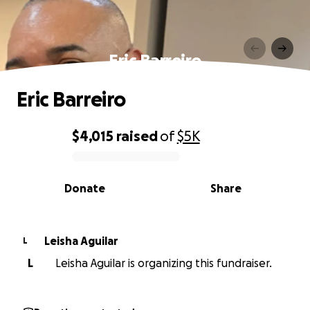
Eric Barreiro
Eric Barreiro
$4,015
raised
of
$5K
0% complete
Donate
Share
Leisha Aguilar
L
L
Leisha Aguilar is organizing this fundraiser.