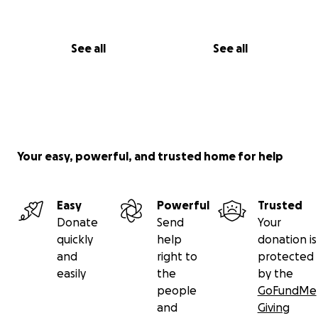
See all
See all
Your easy, powerful, and trusted home for help
Easy
Powerful
Trusted
Donate
Send
Your
quickly
help
donation is
and
right to
protected
easily
the
by the
people
GoFundMe
and
Giving