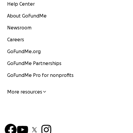
Help Center
About GoFundMe
Newsroom
Careers
GoFundMe.org
GoFundMe Partnerships
GoFundMe Pro for nonprofits
More resources