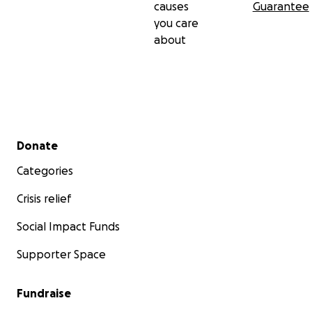
causes
Guarantee
you care
about
Secondary menu
Donate
Categories
Crisis relief
Social Impact Funds
Supporter Space
Fundraise