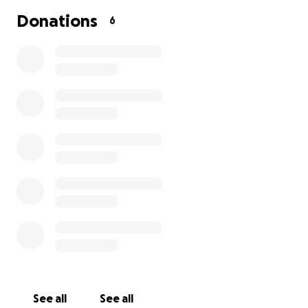
Donations
6
See all
See all