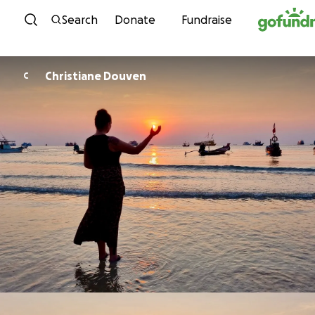
Skip to content
Search
Donate
Fundraise
Christiane Douven
C