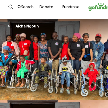
Skip to content
Search
Donate
Fundraise
Aicha Ngouh
A