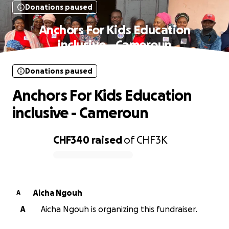
Donations paused
Anchors For Kids Education
inclusive - Cameroun
Donations paused
Anchors For Kids Education
inclusive - Cameroun
CHF340
raised
of
CHF3K
0% complete
Aicha Ngouh
A
A
Aicha Ngouh is organizing this fundraiser.