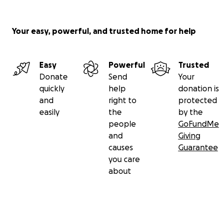
https://www.facebook.com/Association-Anchors-For-
Kids-135341435380046/
Your easy, powerful, and trusted home for help
Instagram
@anchors_for_kids.
Easy
Powerful
Trusted
https://www.instagram.com/invites/contact/?
Donate
Send
Your
i=lb47rslf1f0p&utm_content=miwm4f5
quickly
help
donation is
and
right to
protected
MERCI INFINIMENT POUR EUX.
easily
the
by the
people
GoFundMe
Bonne journée à tous
and
Giving
causes
Guarantee
you care
about