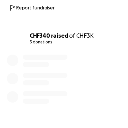
votre aimable soutien pour continuer les projets
Report fundraiser
suivants:
Bibliothèque et ludothèque itinérante dans un
fourgon que nous possédons.
Activités génératrices de revenus (AGR):
CHF340
raised
of
CHF3K
couture, teinturerie, poterie, agriculture.
3 donations
Éducation inclusive et insertion professionnelle
0% complete
inclusive: Des fonds pour poursuivre les actions
de parrainages pour le maintien en milieu
scolaire et en apprentissage auprès des
entrepreneurs.
Je vous invite à visiter notre site internet, à nous
suivre sur les réseaux pour constater dans les
témoignages l’impact de votre précieux soutien.
Facebook