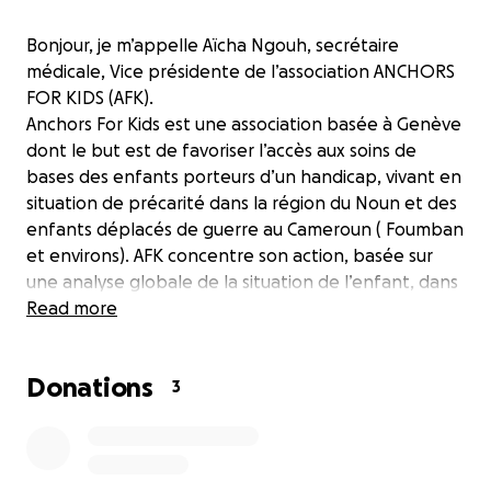
Bonjour, je m’appelle Aïcha Ngouh, secrétaire
médicale, Vice présidente de l’association ANCHORS
FOR KIDS (AFK).
Anchors For Kids est une association basée à Genève
dont le but est de favoriser l’accès aux soins de
bases des enfants porteurs d’un handicap, vivant en
situation de précarité dans la région du Noun et des
enfants déplacés de guerre au Cameroun ( Foumban
et environs). AFK concentre son action, basée sur
une analyse globale de la situation de l’enfant, dans
les domaines suivants:
Read more
Santé
: appui en matériel médical dans des
dispensaires, distribution de matériels
Donations
orthopédiques pour l’aide à la mobilité.
3
Education
: Soutien en équipement informatique,
sportif et fournitures scolaires à des institutions
actives dans le domaine de l’enfance , de l’éducation