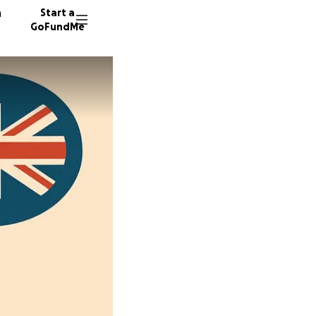
n
Start a
GoFundMe