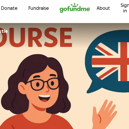
Sig
Skip to content
Donate
Fundraise
About
in
stle