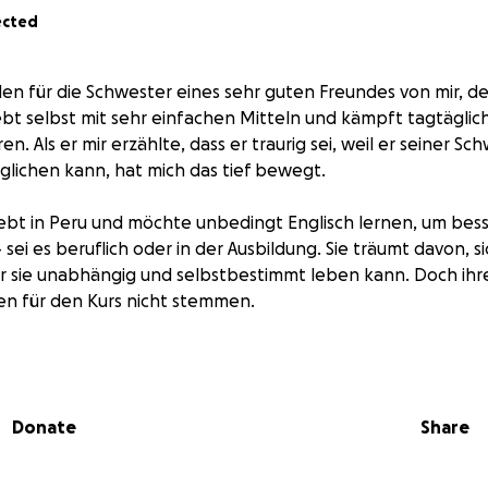
ected
n für die Schwester eines sehr guten Freundes von mir, de
ebt selbst mit sehr einfachen Mitteln und kämpft tagtäglic
en. Als er mir erzählte, dass er traurig sei, weil er seiner S
glichen kann, hat mich das tief bewegt.
ebt in Peru und möchte unbedingt Englisch lernen, um bes
ei es beruflich oder in der Ausbildung. Sie träumt davon, s
r sie unabhängig und selbstbestimmt leben kann. Doch ihre
en für den Kurs nicht stemmen.
kostet 60 € im Monat, insgesamt 720 € für ein ganzes Jahr.
ieser jungen Frau eine echte Perspektive zu geben – durch B
Donate
Share
eld wird gesammelt und direkt über meinen Freund an sei
odass sie die Kursgebühren über das Jahr hinweg bezahlen 