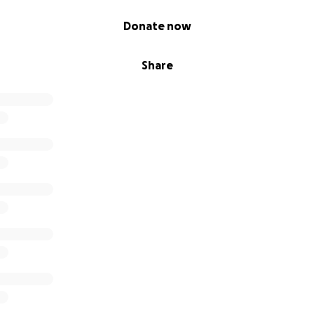
Donate now
Share