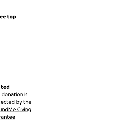
ee top
sted
 donation is
tected by the
undMe Giving
rantee