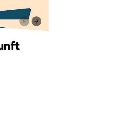
t
unft