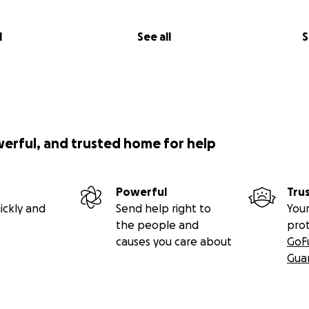
l
See all
S
werful, and trusted home for help
Powerful
Tru
ickly and
Send help right to
Your
the people and
pro
causes you care about
GoF
Gua