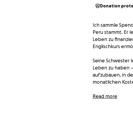
Donation prot
Ich sammle Spende
Peru stammt. Er l
Leben zu finanzier
Englischkurs ermö
Seine Schwester l
Leben zu haben – s
aufzubauen, in de
monatlichen Kost
Der Englischkurs 
Read more
hilfst du dabei, d
öffnet.
Das gesammelte G
weitergeleitet, s