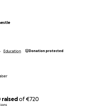
aestle
Education
Donation protected
iser
0
raised
of
€720
tions