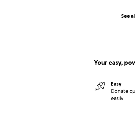
See al
Your easy, po
Easy
Donate qu
easily