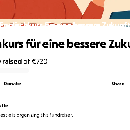
Englischkurs für eine bessere Zukunf
hkurs für eine bessere Zuk
0
raised
of
€720
Donate
Share
stle
stle is organizing this fundraiser.