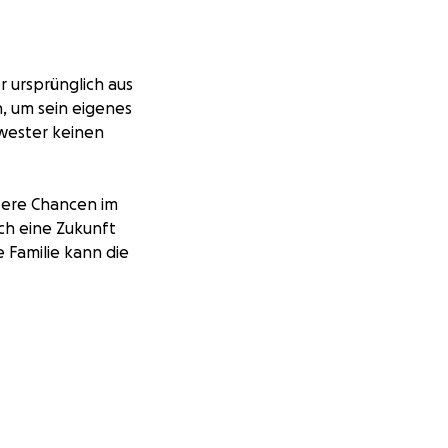
r ursprünglich aus
h, um sein eigenes
chwester keinen
sere Chancen im
ich eine Zukunft
 Familie kann die
 Mit deiner Spende
ildung, die Türen
ne Schwester
kann.