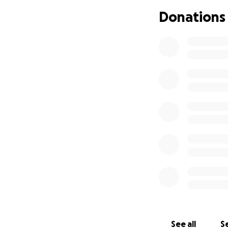
Donations
See all
Se