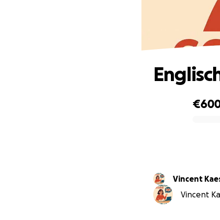
Englisc
€60
0% complete
Vincent Kae
Vincent Kae