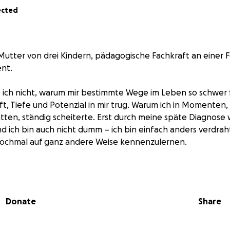
ected
Mutter von drei Kindern, pädagogische Fachkraft an einer 
nt.
 ich nicht, warum mir bestimmte Wege im Leben so schwer f
aft, Tiefe und Potenzial in mir trug. Warum ich in Momenten
tten, ständig scheiterte. Erst durch meine späte Diagnose w
und ich bin auch nicht dumm – ich bin einfach anders verdrah
nochmal auf ganz andere Weise kennenzulernen.
 ist meine Superkraft, die mich gerettet hat. Und diese Erf
ich nun professionell weitergeben und Menschen damit helfe
eiter vertiefen in die Materie der Kreativität und der Kunst
Donate
Share
teht schon sehr lange aber jahrelang habe ich mich selbst
abe Kinder großgezogen, Angehörige gepflegt, ein Zuhause