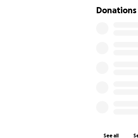
immer wieder mei
Donations
verschoben. Finan
Menschen, die mi
Doch jetzt ist die
vorallem den Foku
Ich möchte eine e
(Deutsches Instit
meine langjährige
therapeutischen 
Auch, um langfri
spätere Rente se
Diese Ausbildung 
Moment kaum tragb
See all
Se