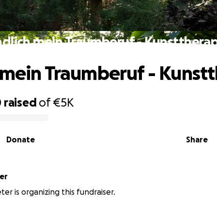
ndlich mein Traumberuf - Kunsttherap
 mein Traumberuf - Kunst
0
raised
of
€5K
Donate
Share
ter
ter is organizing this fundraiser.