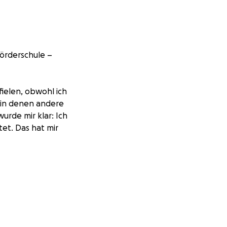
Förderschule –
ielen, obwohl ich
, in denen andere
urde mir klar: Ich
tet. Das hat mir
ahrungen und
n, aber natürlich
.
 hinten
 aufrechterhalten,