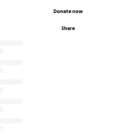
Donate now
Share