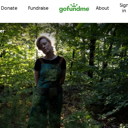
Sig
Skip to content
Donate
Fundraise
About
in
ter