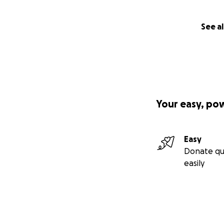
See al
Your easy, po
Easy
Donate qu
easily