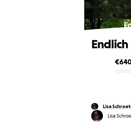
E
Endlich
€64
0% complete
Lisa Schroe
Lisa Schroe