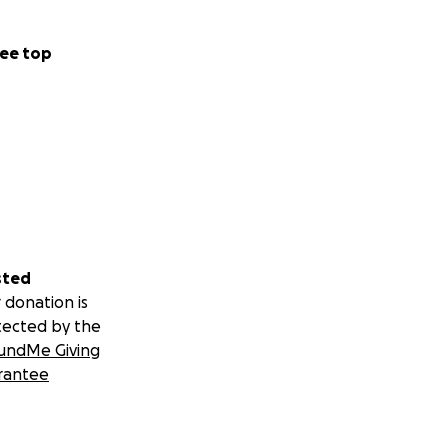
ee top
sted
 donation is
tected by the
undMe Giving
rantee