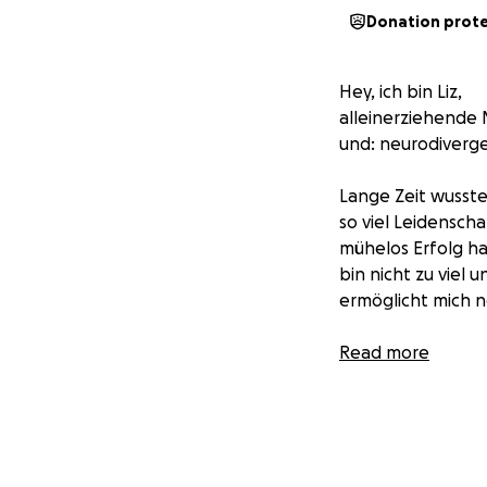
Donation prot
Hey, ich bin Liz,
alleinerziehende 
und: neurodiverge
Lange Zeit wusste
so viel Leidensch
mühelos Erfolg ha
bin nicht zu viel 
ermöglicht mich 
Meine Kreativität
Read more
Sichtweisen will 
auch mich selbst w
Dieser Wunsch bes
angestellt. Ich h