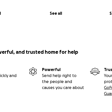
l
See all
S
werful, and trusted home for help
Powerful
Tru
ickly and
Send help right to
Your
the people and
pro
causes you care about
GoF
Gua