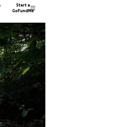
n
Start a
GoFundMe