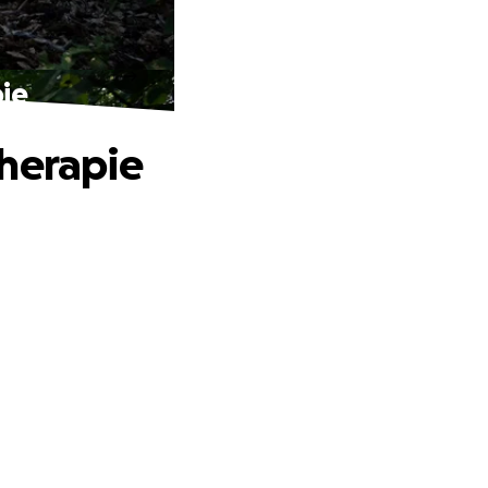
ie
therapie