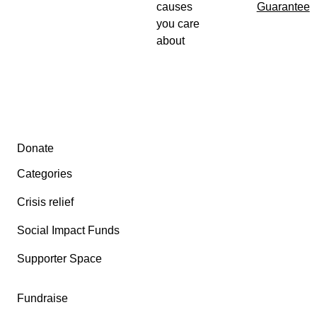
causes
Guarantee
you care
about
Secondary menu
Donate
Categories
Crisis relief
Social Impact Funds
Supporter Space
Fundraise