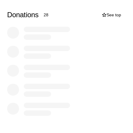
let's achieve this dream! Thank you for believing in me
and being part of this adventure ✨
Donations
28
See top
Bonjour, je m’appelle Edwin, athlète belge basé à
Barcelone.
L’année 2025 a été exceptionnelle : 9 compétitions en
10 mois, 14 médailles remportées, dont 4 en or, et
surtout un titre de champion d’Europe sous les couleurs
de la Belgique.
Tout cela grâce à une discipline sans relâche et
minimum 26 heures d’entraînement chaque semaine.
Aujourd’hui, une nouvelle étape m’attend : le
Championnat du Monde à Abu Dhabi, le 12 novembre
2025, où je combattrai pour le titre suprême dans ma
catégorie 85 kg.
Mais pour réaliser ce rêve, j’ai besoin de votre aide.
Sans sponsors cette année et sans subventions de la