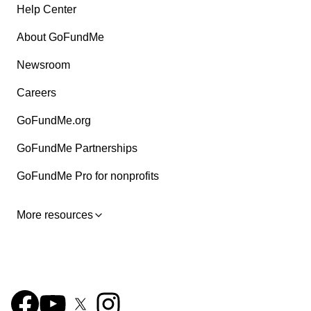
Help Center
About GoFundMe
Newsroom
Careers
GoFundMe.org
GoFundMe Partnerships
GoFundMe Pro for nonprofits
More resources