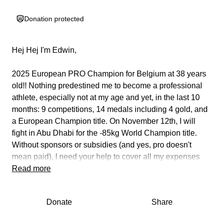
Donation protected
Hej Hej I'm Edwin,
2025 European PRO Champion for Belgium at 38 years
old!! Nothing predestined me to become a professional
athlete, especially not at my age and yet, in the last 10
months: 9 competitions, 14 medals including 4 gold, and
a European Champion title. On November 12th, I will
fight in Abu Dhabi for the -85kg World Champion title.
Without sponsors or subsidies (and yes, pro doesn't
mean paid), I need your help to cover all my expenses
(travel, accommodation, medical care, meals, laundry,
Read more
etc.)! The hours of training required for this level (more
than 26 hours a week) and the fatigue and organization
Donate
Share
it entails don't allow me to work more than part-time until
the competition. Every donation counts: TOGETHER,