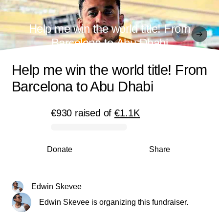
Help me win the world title! From
Barcelona to Abu Dhabi
Help me win the world title! From
Barcelona to Abu Dhabi
€930
raised
of
€1.1K
0% complete
Donate
Share
Edwin Skevee
Edwin Skevee is organizing this fundraiser.