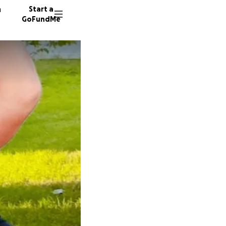
n
Start a
GoFundMe