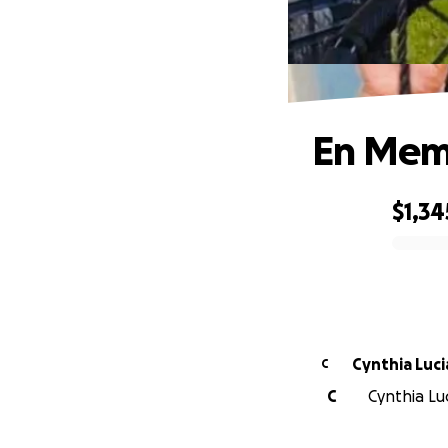
En Mem
$1,34
0% complete
Cynthia Luc
C
C
Cynthia Luc