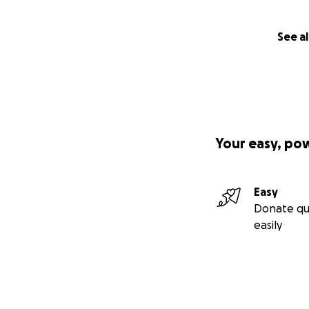
See al
Your easy, po
Easy
Donate qu
easily