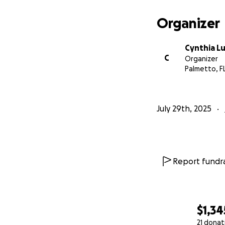
Organizer
Cynthia L
C
Organizer
Palmetto, F
July 29th, 2025
Report fundra
$1,34
21 donat