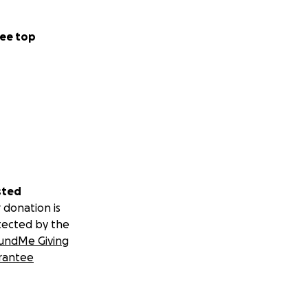
ee top
sted
 donation is
tected by the
undMe Giving
rantee