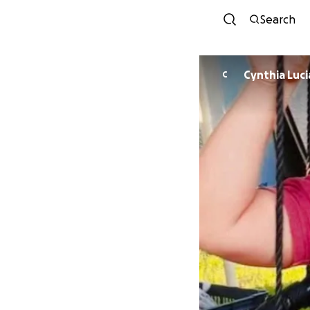
Search
Cynthia Luc
C