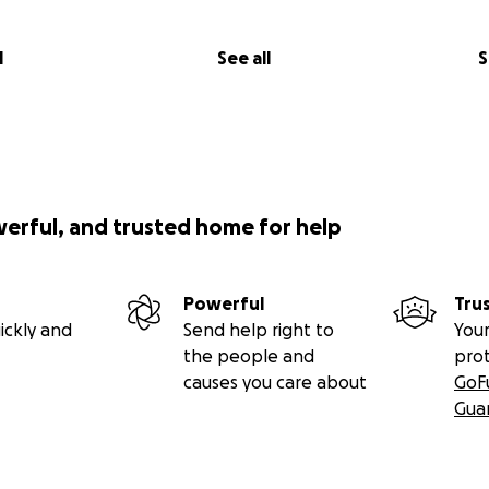
l
See all
S
werful, and trusted home for help
Powerful
Tru
ickly and
Send help right to
Your
the people and
pro
causes you care about
GoF
Gua