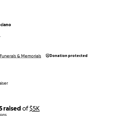
uciano
L
Funerals & Memorials
Donation protected
iser
5
raised
of
$5K
ions