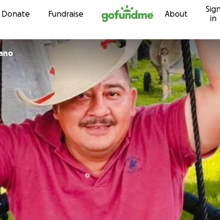
Sig
Skip to content
Donate
Fundraise
About
in
iano