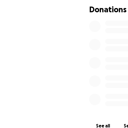
Donations
Gracias por acom
See all
Se