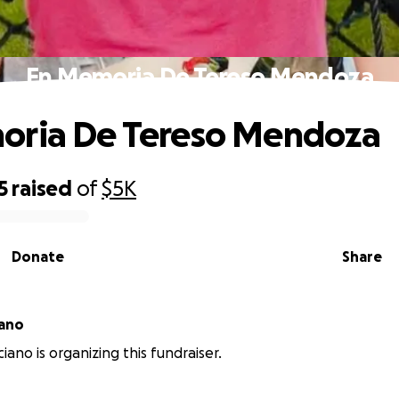
En Memoria De Tereso Mendoza
oria De Tereso Mendoza
5
raised
of
$5K
Donate
Share
iano
iano is organizing this fundraiser.