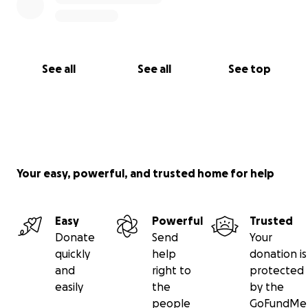
See all
See all
See top
Your easy, powerful, and trusted home for help
Easy
Powerful
Trusted
Donate
Send
Your
quickly
help
donation is
and
right to
protected
easily
the
by the
people
GoFundMe