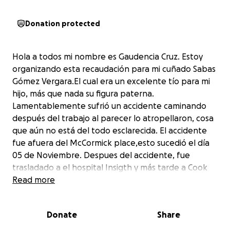
Donation protected
Hola a todos mi nombre es Gaudencia Cruz. Estoy
organizando esta recaudación para mi cuñado Sabas
Gómez Vergara.El cual era un excelente tío para mi
hijo, más que nada su figura paterna.
Lamentablemente sufrió un accidente caminando
después del trabajo al parecer lo atropellaron, cosa
que aún no está del todo esclarecida. El accidente
fue afuera del McCormick place,esto sucedió el día
05 de Noviembre. Despues del accidente, fue
trasladado a el hospital Insigth y más tarde a Cook
County Hospital donde tuvo que ser atendido
Read more
quirúrgicamente y después callo en coma, del que
fue desconectado el pasado miercoles 20.
Donate
Share
Por desgracia no tiene familiares cercanos solo
sobrinos, su familia principal está en México.