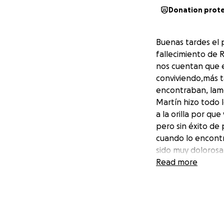
Donation prot
Buenas tardes el p
fallecimiento de 
nos cuentan que 
conviviendo,más t
encontraban, lame
Martín hizo todo 
a la orilla por q
pero sin éxito de
cuando lo encontr
sido muy dolorosa
encuentran en Ve
Read more
El deseo de sus pa
adiós.
nos ayudarían mu