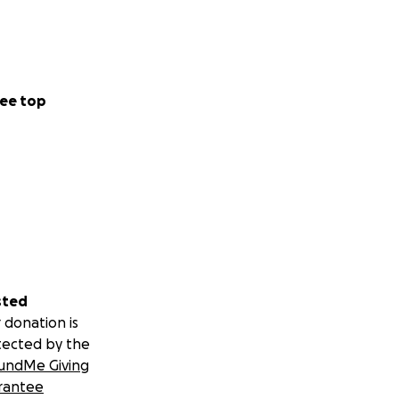
ee top
sted
 donation is
tected by the
undMe Giving
rantee