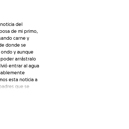
noticia del
posa de mi primo,
sando carne y
 de donde se
o ondo y aunque
 poder arrástralo
vió entrar al agua
entablemente
os esta noticia a
padres que se
imo beso y un
la familia Pérez.