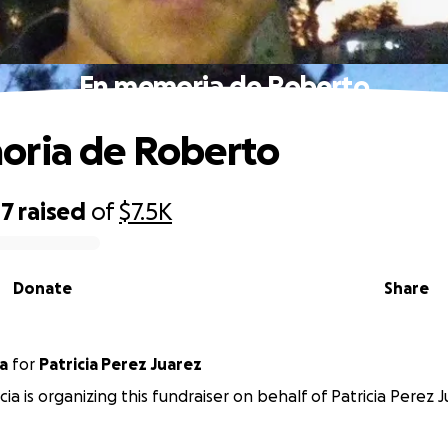
En memoria de Roberto
oria de Roberto
47
raised
of
$7.5K
Donate
Share
a
for
Patricia Perez Juarez
ia is organizing this fundraiser on behalf of Patricia Perez J