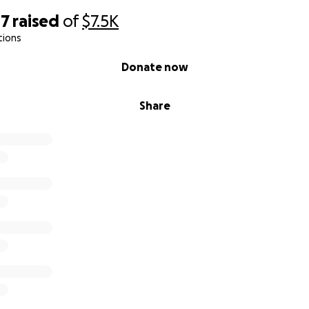
47
raised
of
$7.5K
tions
Donate now
Share