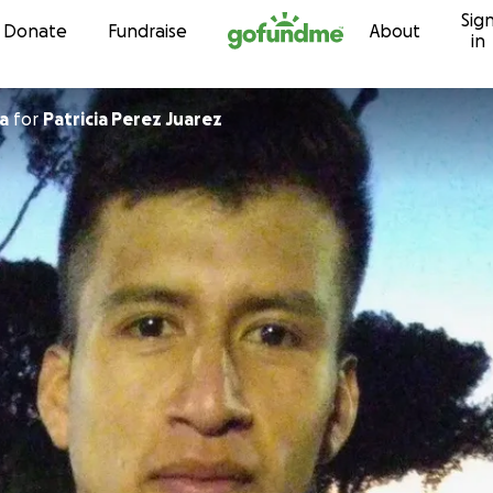
Sig
Skip to content
Donate
Fundraise
About
in
a
for
Patricia Perez Juarez