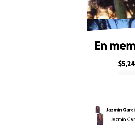
En mem
$5,2
0% complete
Jazmin Garci
Jazmin Garc