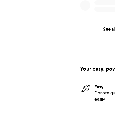
See al
Your easy, po
Easy
Donate qu
easily