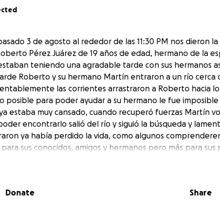
ected
asado 3 de agosto al rededor de las 11:30 PM nos dieron la 
Roberto Pérez Juárez de 19 años de edad, hermano de la es
estaban teniendo una agradable tarde con sus hermanos a
arde Roberto y su hermano Martín entraron a un río cerca
ntablemente las corrientes arrastraron a Roberto hacia l
lo posible para poder ayudar a su hermano le fue imposible
ue ya estaba muy cansado, cuando recuperó fuerzas Martín vol
 poder encontrarlo salió del río y siguió la búsqueda y lam
aron ya había perdido la vida, como algunos comprenderem
 para sus conocidos, amigos y hermanos pero más para sus 
racruz,México.
dres es poder recibir el cuerpo de su hijo para darle un últ
Donate
Share
cho, donando económicamente, compartiendo y orando por 