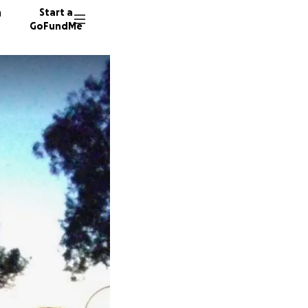
n
Start a
GoFundMe