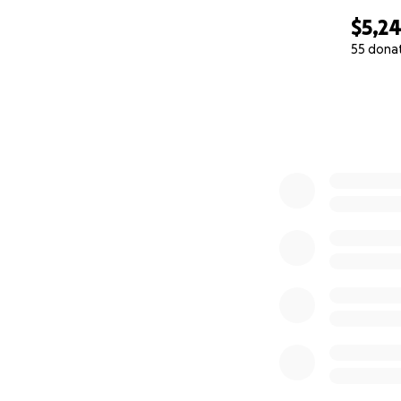
$5,2
55 dona
0% complete