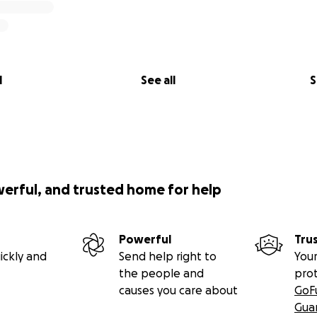
l
See all
S
werful, and trusted home for help
Powerful
Tru
ickly and
Send help right to
Your
the people and
pro
causes you care about
GoF
Gua