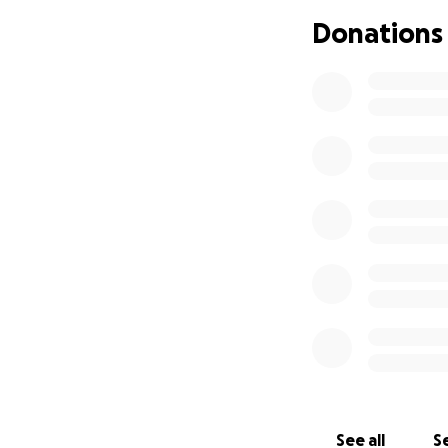
Donations
See all
Se