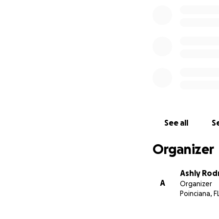
See all
Se
Organizer
Ashly Rod
A
Organizer
Poinciana, F