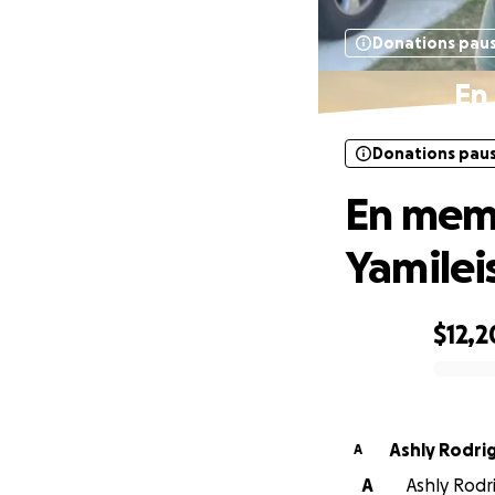
Donations pau
En
Donations pau
En memo
Yamilei
$12,
0% complete
Ashly Rod
A
A
Ashly Rodri