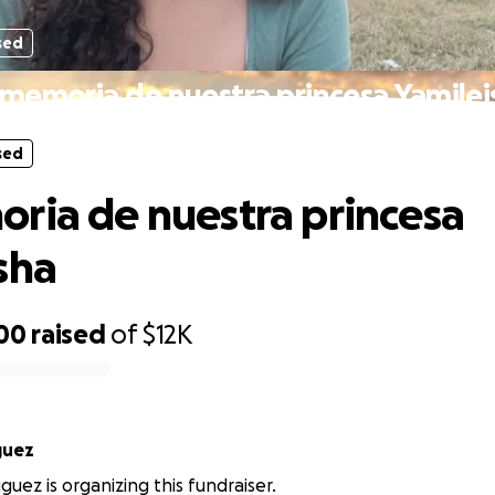
sed
 memoria de nuestra princesa Yamilei
sed
ria de nuestra princesa
sha
200
raised
of
$12K
riguez
guez is organizing this fundraiser.