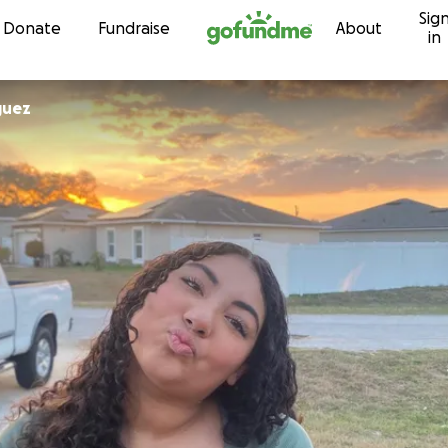
Sig
Skip to content
Donate
Fundraise
About
in
riguez