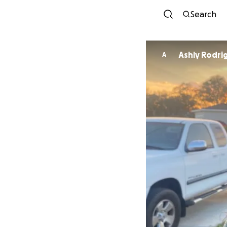
Search
Ashly Rod
A