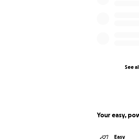
See al
Your easy, po
Easy