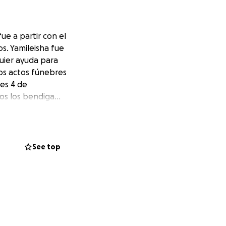
ue a partir con el
s. Yamileisha fue
uier ayuda para
los actos fúnebres
tes 4 de
os los bendiga…
See top