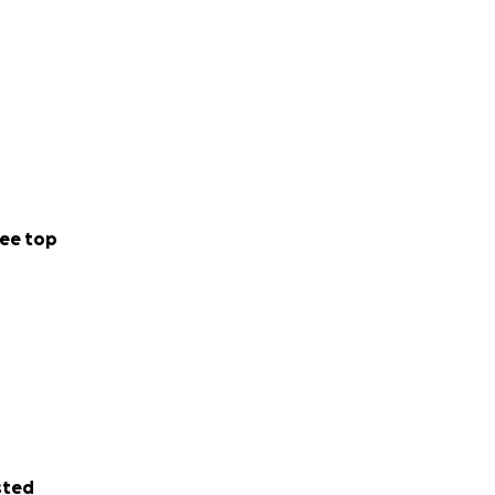
ee top
sted