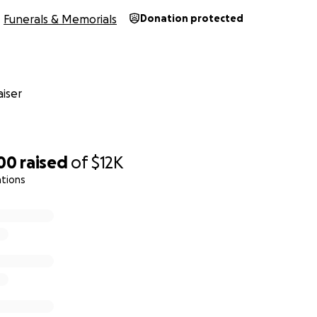
Funerals & Memorials
Donation protected
iser
200
raised
of
$12K
ations