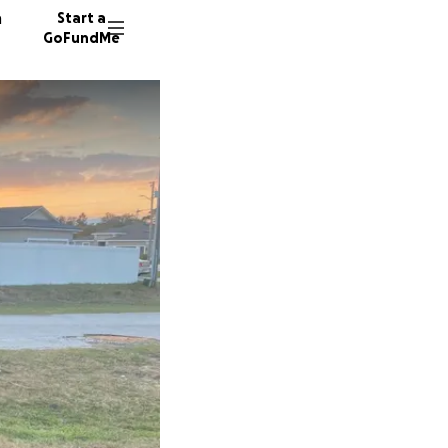
n
Start a
GoFundMe