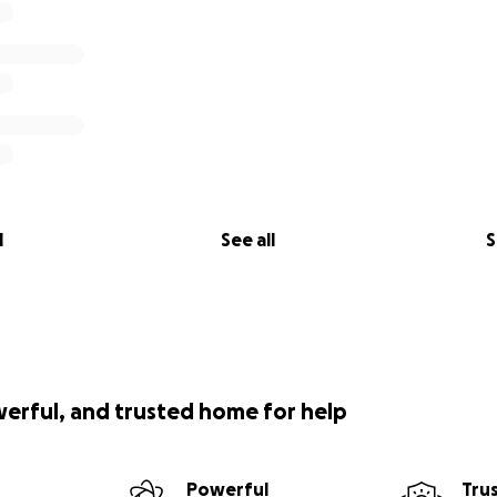
l
See all
S
werful, and trusted home for help
Powerful
Tru