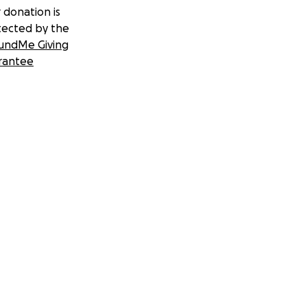
 donation is
tected by the
undMe Giving
rantee