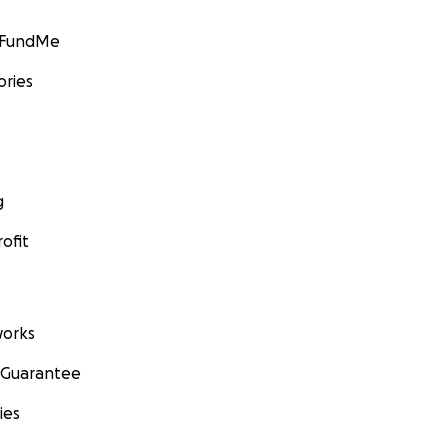
GoFundMe
ories
g
ofit
orks
 Guarantee
ies