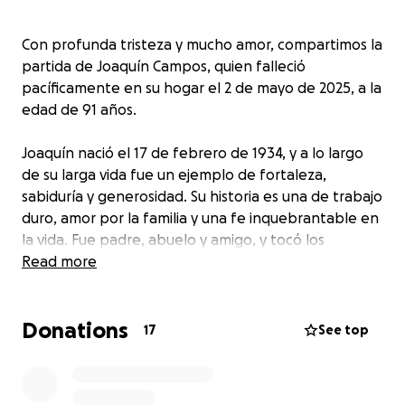
Con profunda tristeza y mucho amor, compartimos la
partida de Joaquín Campos, quien falleció
pacíficamente en su hogar el 2 de mayo de 2025, a la
edad de 91 años.
Joaquín nació el 17 de febrero de 1934, y a lo largo
de su larga vida fue un ejemplo de fortaleza,
sabiduría y generosidad. Su historia es una de trabajo
duro, amor por la familia y una fe inquebrantable en
la vida. Fue padre, abuelo y amigo, y tocó los
corazones de todos los que tuvieron la suerte de
Read more
conocerlo.
Donations
Esta campaña ha sido creada para ayudar con los
17
See top
gastos funerarios y honrar su memoria de la manera
que se merece.