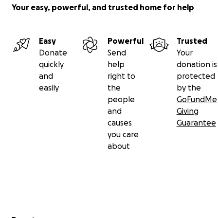
Your easy, powerful, and trusted home for help
Easy
Powerful
Trusted
Donate
Send
Your
quickly
help
donation is
and
right to
protected
easily
the
by the
people
GoFundMe
and
Giving
causes
Guarantee
you care
about
Secondary menu