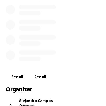
Gracias por su apoyo y por acompañarnos en este
momento de despedida.
See all
See all
Organizer
Alejandro Campos
A
Organizer