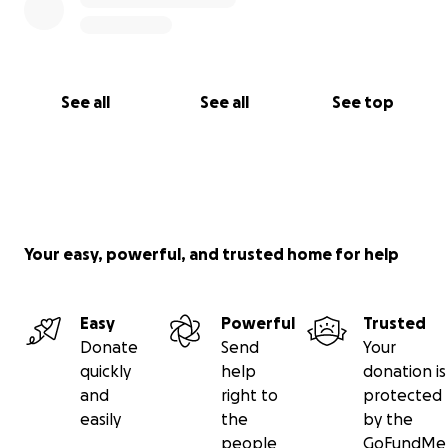
See all
See all
See top
Your easy, powerful, and trusted home for help
Easy
Powerful
Trusted
Donate
Send
Your
quickly
help
donation is
and
right to
protected
easily
the
by the
people
GoFundMe