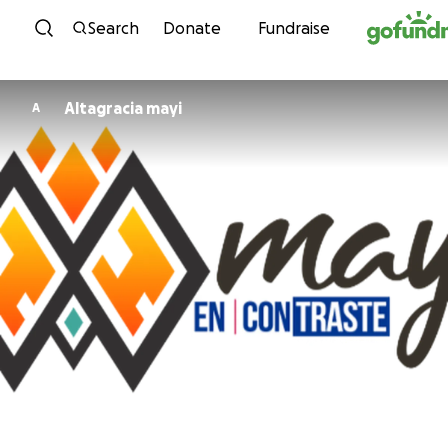
Skip to content
Search
Donate
Fundraise
Altagracia mayi
A