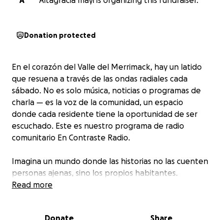
A
Altagracia mayi is organizing this fundraiser.
Donation protected
En el corazón del Valle del Merrimack, hay un latido
que resuena a través de las ondas radiales cada
sábado. No es solo música, noticias o programas de
charla — es la voz de la comunidad, un espacio
donde cada residente tiene la oportunidad de ser
escuchado. Este es nuestro programa de radio
comunitario En Contraste Radio.
Imagina un mundo donde las historias no las cuenten
personas ajenas, sino los propios habitantes.
Visualiza la voz de tu vecino, el evento escolar de tu
Read more
hijo, o el sueño de un artista local compartido con
toda la comunidad — eso es lo que nuestro
Donate
Share