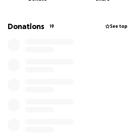
programa radial hace posible. Creamos una
comunidad fuerte y conectada.
En Contraste Radio ha sido una voz de esperanza en
Donations
19
See top
tiempos difíciles, un lugar de solidaridad y una
fuente de orgullo local. Pero no sobrevivirá sin tu
apoyo.
A medida que las necesidades de nuestra comunidad
crecen, necesitamos recursos para continuar la
misión y mantener el ritmo de la información que
realmente hablen de los temas importantes y
relevantes de nuestra comunidad.